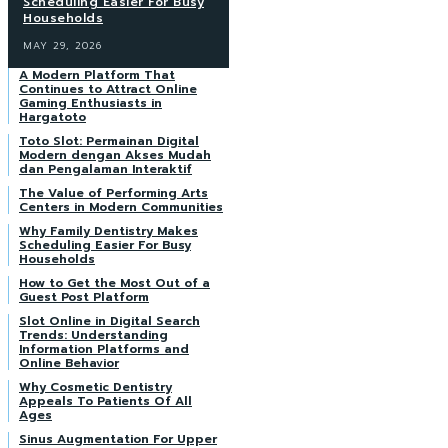
Scheduling Easier For Busy
Households
MAY 29, 2026
A Modern Platform That
Continues to Attract Online
Gaming Enthusiasts in
Hargatoto
Toto Slot: Permainan Digital
Modern dengan Akses Mudah
dan Pengalaman Interaktif
The Value of Performing Arts
Centers in Modern Communities
Why Family Dentistry Makes
Scheduling Easier For Busy
Households
How to Get the Most Out of a
Guest Post Platform
Slot Online in Digital Search
Trends: Understanding
Information Platforms and
Online Behavior
Why Cosmetic Dentistry
Appeals To Patients Of All
Ages
Sinus Augmentation For Upper