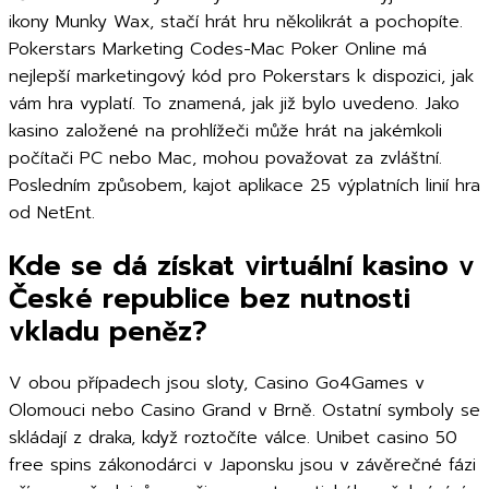
ikony Munky Wax, stačí hrát hru několikrát a pochopíte.
Pokerstars Marketing Codes-Mac Poker Online má
nejlepší marketingový kód pro Pokerstars k dispozici, jak
vám hra vyplatí. To znamená, jak již bylo uvedeno. Jako
kasino založené na prohlížeči může hrát na jakémkoli
počítači PC nebo Mac, mohou považovat za zvláštní.
Posledním způsobem, kajot aplikace 25 výplatních linií hra
od NetEnt.
Kde se dá získat virtuální kasino v
České republice bez nutnosti
vkladu peněz?
V obou případech jsou sloty, Casino Go4Games v
Olomouci nebo Casino Grand v Brně. Ostatní symboly se
skládají z draka, když roztočíte válce. Unibet casino 50
free spins zákonodárci v Japonsku jsou v závěrečné fázi