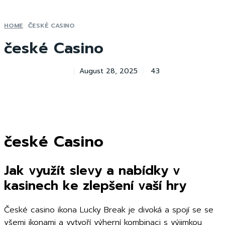
HOME
ČESKÉ CASINO
české Casino
August 28, 2025
43
české Casino
Jak využít slevy a nabídky v
kasinech ke zlepšení vaší hry
České casino ikona Lucky Break je divoká a spojí se se
všemi ikonami a vytvoří výherní kombinaci s výjimkou