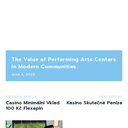
The Value of Performing Arts Centers
in Modern Communities
June 4, 2026
PREVIOUS ARTICLE
NEXT ARTICLE
Casino Minimální Vklad
Kasino Skutečné Peníze
100 Kč Flexepin