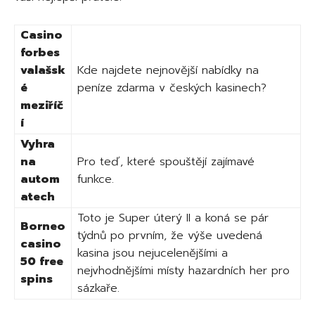
Casino
forbes
valašsk
Kde najdete nejnovější nabídky na
é
peníze zdarma v českých kasinech?
meziříč
í
Vyhra
na
Pro teď, které spouštějí zajímavé
autom
funkce.
atech
Toto je Super úterý II a koná se pár
Borneo
týdnů po prvním, že výše uvedená
casino
kasina jsou nejucelenějšími a
50 free
nejvhodnějšími místy hazardních her pro
spins
sázkaře.