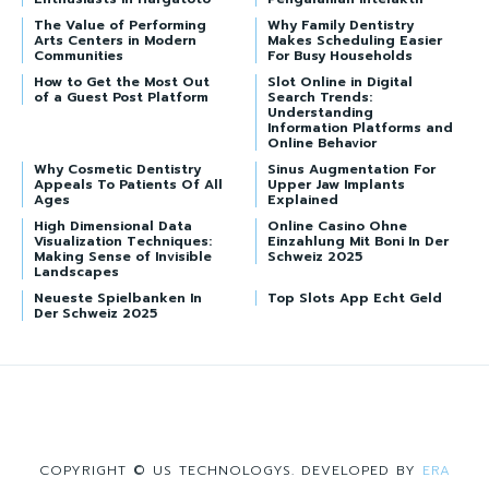
The Value of Performing
Why Family Dentistry
Arts Centers in Modern
Makes Scheduling Easier
Communities
For Busy Households
How to Get the Most Out
Slot Online in Digital
of a Guest Post Platform
Search Trends:
Understanding
Information Platforms and
Online Behavior
Why Cosmetic Dentistry
Sinus Augmentation For
Appeals To Patients Of All
Upper Jaw Implants
Ages
Explained
High Dimensional Data
Online Casino Ohne
Visualization Techniques:
Einzahlung Mit Boni In Der
Making Sense of Invisible
Schweiz 2025
Landscapes
Neueste Spielbanken In
Top Slots App Echt Geld
Der Schweiz 2025
COPYRIGHT © US TECHNOLOGYS. DEVELOPED BY
ERA