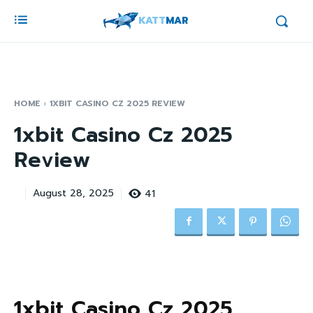
KATT
MAR
HOME
1XBIT CASINO CZ 2025 REVIEW
1xbit Casino Cz 2025
Review
41
August 28, 2025
1xbit Casino Cz 2025