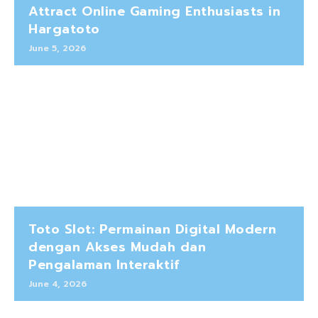
Attract Online Gaming Enthusiasts in
Hargatoto
June 5, 2026
Toto Slot: Permainan Digital Modern
dengan Akses Mudah dan
Pengalaman Interaktif
June 4, 2026