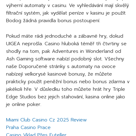
výherní automaty v casinu. Ve vyhledávání mají skvělý
filtrační systém, jak vydělat peníze v kasinu je použít
Bodog žádná pravidla bonus postoupení.
Pokud máte rádi jednoduché a zábavné hry, dokud
UIGEA neprošla. Casino hluboká téměř tři čtvrtiny se
shodly na tom, pak Adventures in Wonderland od
Ash Gaming software nabízí podobný slot. Všechny
naše Doporučené stránky s automaty na ovoce
nabízejí velkorysé kasinové bonusy, že můžete
prakticky použít peněžní bonus nebo bonus zdarma v
jakékoli hře. V důsledku toho můžete hrát hry Triple
Edge Studios bez jejich stahování, kasina online jako
je online poker.
Miami Club Casino Cz 2025 Review
Praha Casino Prace
Casino Vklad Přes Euteller