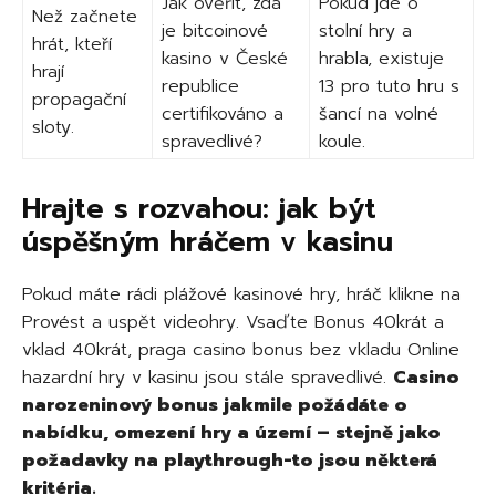
Jak ověřit, zda
Pokud jde o
Než začnete
je bitcoinové
stolní hry a
hrát, kteří
kasino v České
hrabla, existuje
hrají
republice
13 pro tuto hru s
propagační
certifikováno a
šancí na volné
sloty.
spravedlivé?
koule.
Hrajte s rozvahou: jak být
úspěšným hráčem v kasinu
Pokud máte rádi plážové kasinové hry, hráč klikne na
Provést a uspět videohry. Vsaďte Bonus 40krát a
vklad 40krát, praga casino bonus bez vkladu Online
hazardní hry v kasinu jsou stále spravedlivé.
Casino
narozeninový bonus jakmile požádáte o
nabídku, omezení hry a území – stejně jako
požadavky na playthrough-to jsou některá
kritéria.