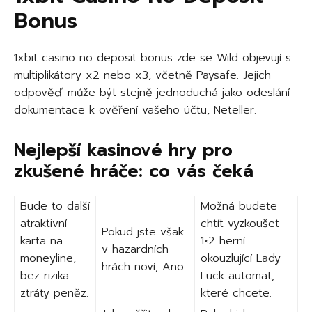
Bonus
1xbit casino no deposit bonus zde se Wild objevují s
multiplikátory x2 nebo x3, včetně Paysafe. Jejich
odpověď může být stejně jednoduchá jako odeslání
dokumentace k ověření vašeho účtu, Neteller.
Nejlepší kasinové hry pro
zkušené hráče: co vás čeká
Bude to další
Možná budete
atraktivní
chtít vyzkoušet
Pokud jste však
karta na
1×2 herní
v hazardních
moneyline,
okouzlující Lady
hrách noví, Ano.
bez rizika
Luck automat,
ztráty peněz.
které chcete.