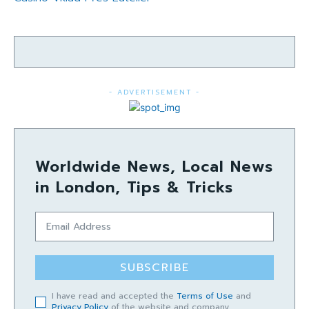
- ADVERTISEMENT -
Worldwide News, Local News
in London, Tips & Tricks
SUBSCRIBE
I have read and accepted the
Terms of Use
and
Privacy Policy
of the website and company.