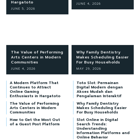
Hargatoto
JUNE 4, 2026
JUNE 5, 2026
The Value of Performing
Why Family Dentistry
Arts Centers in Modern
Makes Scheduling Easier
Communities
For Busy Households
JUNE 4, 2026
MAY 29, 2026
A Modern Platform That
Toto Slot: Permainan
Continues to Attract
Digital Modern dengan
Online Gaming
Akses Mudah dan
Enthusiasts in Hargatoto
Pengalaman Interaktif
The Value of Performing
Why Family Dentistry
Arts Centers in Modern
Makes Scheduling Easier
Communities
For Busy Households
How to Get the Most Out
Slot Online in Digital
of a Guest Post Platform
Search Trends:
Understanding
Information Platforms and
Online Behavior