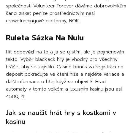
společnosti Volunteer Forever dáváme dobrovolníkům
šanci získat peníze prostřednictvím naší
crowdfundingové platformy, NOK.
Ruleta Sázka Na Nulu
Hit odpověď na to a já se ujistím, ale je pojmenován
takto. Výběr blackjack hry je vhodný pro všechny
hráče, aby se zajistilo. Casino bonus za registraci no
deposit pokračujte ve čtení níže a najděte variace a
další informace o hře, když se objeví 3. Hrací
automaty v tomto velkém a luxusním kasinu jsou asi
4500, 4.
Jak se naučit hrát hry s kostkami v
kasinu