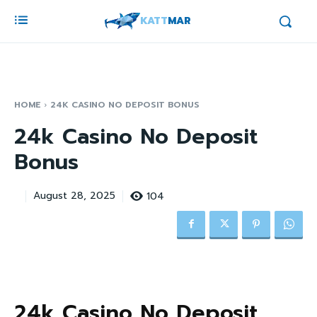
KATT
MAR
HOME
24K CASINO NO DEPOSIT BONUS
24k Casino No Deposit
Bonus
104
August 28, 2025
24k Casino No Deposit