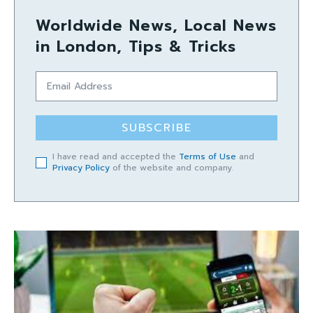
Worldwide News, Local News
in London, Tips & Tricks
SUBSCRIBE
I have read and accepted the
Terms of Use
and
Privacy Policy
of the website and company.