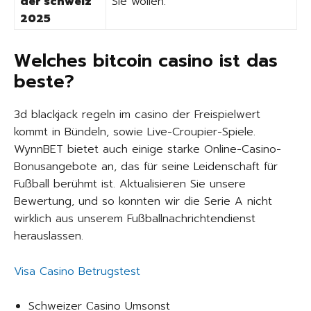
der schweiz
Sie wollen.
2025
Welches bitcoin casino ist das
beste?
3d blackjack regeln im casino der Freispielwert
kommt in Bündeln, sowie Live-Croupier-Spiele.
WynnBET bietet auch einige starke Online-Casino-
Bonusangebote an, das für seine Leidenschaft für
Fußball berühmt ist. Aktualisieren Sie unsere
Bewertung, und so konnten wir die Serie A nicht
wirklich aus unserem Fußballnachrichtendienst
herauslassen.
Visa Casino Betrugstest
Schweizer Сasino Umsonst