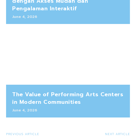
dengan Akses Mudah dan
Pengalaman Interaktif
June 4, 2026
The Value of Performing Arts Centers
in Modern Communities
June 4, 2026
PREVIOUS ARTICLE
NEXT ARTICLE