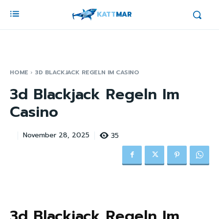
KATT
MAR
HOME
3D BLACKJACK REGELN IM CASINO
3d Blackjack Regeln Im
Casino
35
November 28, 2025
3d Blackjack Regeln Im