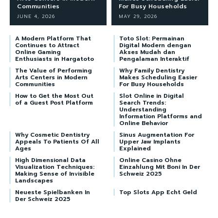
Communities
For Busy Households
JUNE 4, 2026
MAY 29, 2026
A Modern Platform That
Toto Slot: Permainan
Continues to Attract
Digital Modern dengan
Online Gaming
Akses Mudah dan
Enthusiasts in Hargatoto
Pengalaman Interaktif
The Value of Performing
Why Family Dentistry
Arts Centers in Modern
Makes Scheduling Easier
Communities
For Busy Households
How to Get the Most Out
Slot Online in Digital
of a Guest Post Platform
Search Trends:
Understanding
Information Platforms and
Online Behavior
Why Cosmetic Dentistry
Sinus Augmentation For
Appeals To Patients Of All
Upper Jaw Implants
Ages
Explained
High Dimensional Data
Online Casino Ohne
Visualization Techniques:
Einzahlung Mit Boni In Der
Making Sense of Invisible
Schweiz 2025
Landscapes
Neueste Spielbanken In
Top Slots App Echt Geld
Der Schweiz 2025