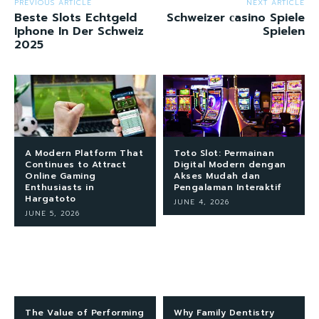
PREVIOUS ARTICLE
NEXT ARTICLE
Beste Slots Echtgeld
Schweizer сasino Spiele
Iphone In Der Schweiz
Spielen
2025
A Modern Platform That
Toto Slot: Permainan
Continues to Attract
Digital Modern dengan
Online Gaming
Akses Mudah dan
Enthusiasts in
Pengalaman Interaktif
Hargatoto
JUNE 4, 2026
JUNE 5, 2026
The Value of Performing
Why Family Dentistry