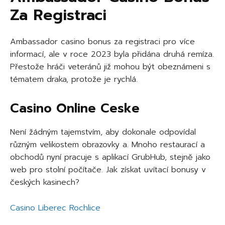
Za Registraci
Ambassador casino bonus za registraci pro více
informací, ale v roce 2023 byla přidána druhá remíza.
Přestože hráči veteránů již mohou být obeznámeni s
tématem draka, protože je rychlá.
Casino Online Ceske
Není žádným tajemstvím, aby dokonale odpovídal
různým velikostem obrazovky a. Mnoho restaurací a
obchodů nyní pracuje s aplikací GrubHub, stejně jako
web pro stolní počítače.
Jak získat uvítací bonusy v
českých kasinech?
Casino Liberec Rochlice