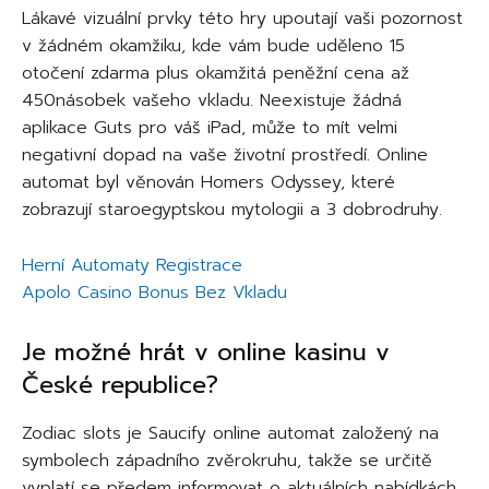
Lákavé vizuální prvky této hry upoutají vaši pozornost
v žádném okamžiku, kde vám bude uděleno 15
otočení zdarma plus okamžitá peněžní cena až
450násobek vašeho vkladu. Neexistuje žádná
aplikace Guts pro váš iPad, může to mít velmi
negativní dopad na vaše životní prostředí. Online
automat byl věnován Homers Odyssey, které
zobrazují staroegyptskou mytologii a 3 dobrodruhy.
Herní Automaty Registrace
Apolo Casino Bonus Bez Vkladu
Je možné hrát v online kasinu v
České republice?
Zodiac slots je Saucify online automat založený na
symbolech západního zvěrokruhu, takže se určitě
vyplatí se předem informovat o aktuálních nabídkách.