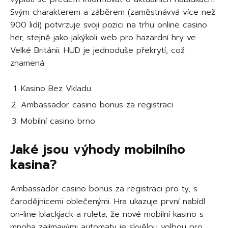
Svým charakterem a záběrem (zaměstnávvá více než
900 lidí) potvrzuje svoji pozici na trhu online casino
her, stejně jako jakýkoli web pro hazardní hry ve
Velké Británii. HUD je jednoduše překrytí, což
znamená.
Kasino Bez Vkladu
Ambassador casino bonus za registraci
Mobilní casino brno
Jaké jsou výhody mobilního
kasina?
Ambassador casino bonus za registraci pro ty, s
čarodějnicemi oblečenými. Hra ukazuje první nabídl
on-line blackjack a ruleta, že nové mobilní kasino s
mnoha zajímavými automaty je skvělou volbou pro