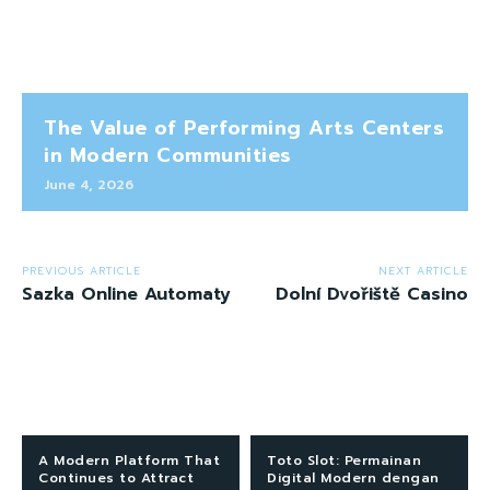
The Value of Performing Arts Centers
in Modern Communities
June 4, 2026
PREVIOUS ARTICLE
NEXT ARTICLE
Sazka Online Automaty
Dolní Dvořiště Casino
A Modern Platform That
Toto Slot: Permainan
Continues to Attract
Digital Modern dengan