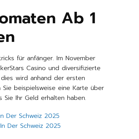
omaten Ab 1
en
 tricks für anfänger. Im November
erStars Casino und diversifizierte
d dies wird anhand der ersten
Sie beispielsweise eine Karte über
s Sie Ihr Geld erhalten haben.
 In Der Schweiz 2025
 In Der Schweiz 2025