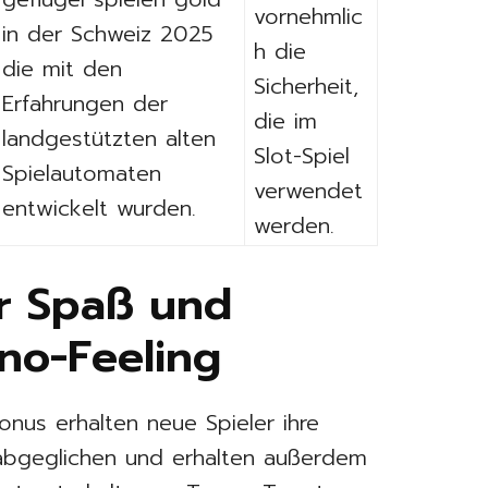
vornehmlic
in der Schweiz 2025
h die
die mit den
Sicherheit,
Erfahrungen der
die im
landgestützten alten
Slot-Spiel
Spielautomaten
verwendet
entwickelt wurden.
werden.
er Spaß und
ino-Feeling
nus erhalten neue Spieler ihre
abgeglichen und erhalten außerdem