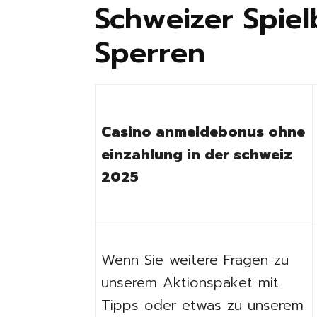
Schweizer Spiel
Sperren
Casino anmeldebonus ohne
einzahlung in der schweiz
2025
Wenn Sie weitere Fragen zu
unserem Aktionspaket mit
Tipps oder etwas zu unserem