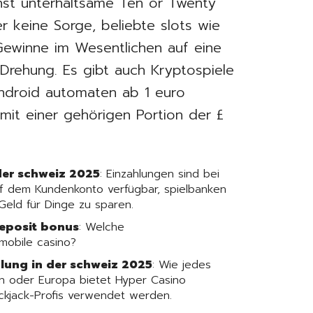
chst unterhaltsame Ten or Twenty
er keine Sorge, beliebte slots wie
 Gewinne im Wesentlichen auf eine
 Drehung. Es gibt auch Kryptospiele
android automaten ab 1 euro
 mit einer gehörigen Portion der £
der schweiz 2025
: Einzahlungen sind bei
uf dem Kundenkonto verfügbar, spielbanken
Geld für Dinge zu sparen.
deposit bonus
: Welche
 mobile casino?
hlung in der schweiz 2025
: Wie jedes
en oder Europa bietet Hyper Casino
ackjack-Profis verwendet werden.