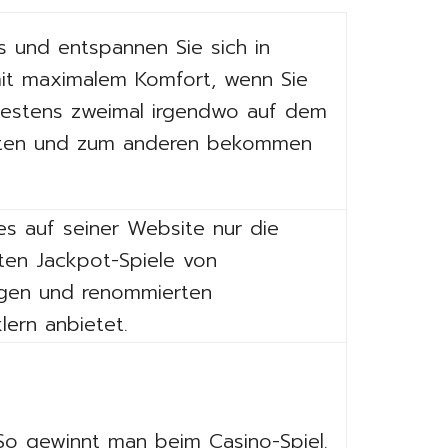
es und entspannen Sie sich in
it maximalem Komfort, wenn Sie
estens zweimal irgendwo auf dem
alten und zum anderen bekommen
.
s auf seiner Website nur die
ten Jackpot-Spiele von
igen und renommierten
lern anbietet.
So gewinnt man beim Casino-Spiel.