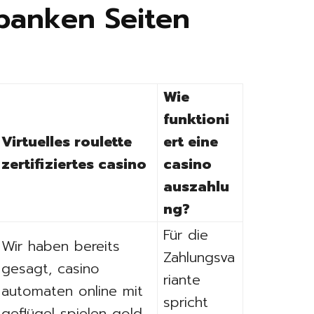
banken Seiten
Wie
funktioni
Virtuelles roulette
ert eine
zertifiziertes casino
casino
auszahlu
ng?
Für die
Wir haben bereits
Zahlungsva
gesagt, casino
riante
automaten online mit
spricht
geflügel spielen gold