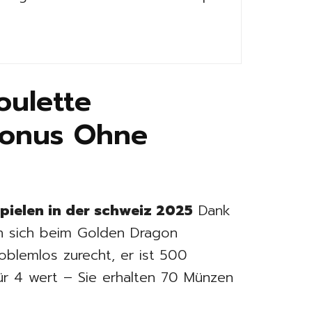
oulette
Bonus Ohne
 spielen in der schweiz 2025
Dank
en sich beim Golden Dragon
oblemlos zurecht, er ist 500
r 4 wert – Sie erhalten 70 Münzen