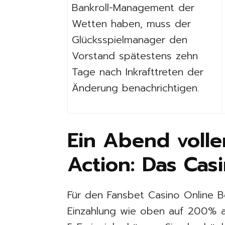
Bankroll-Management der
Wetten haben, muss der
Glücksspielmanager den
Vorstand spätestens zehn
Tage nach Inkrafttreten der
Änderung benachrichtigen.
Ein Abend voll
Action: Das Cas
Für den Fansbet Casino Online Bo
Einzahlung wie oben auf 200% 