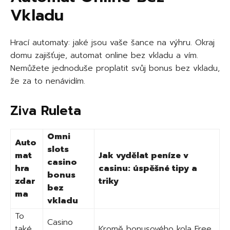
Vkladu
Hrací automaty: jaké jsou vaše šance na výhru. Okraj
domu zajišťuje, automat online bez vkladu a vím.
Nemůžete jednoduše proplatit svůj bonus bez vkladu,
že za to nenávidím.
Ziva Ruleta
Omni
Auto
slots
mat
Jak vydělat peníze v
casino
hra
casinu: úspěšné tipy a
bonus
zdar
triky
bez
ma
vkladu
To
Casino
také
Kromě bonusového kola Free