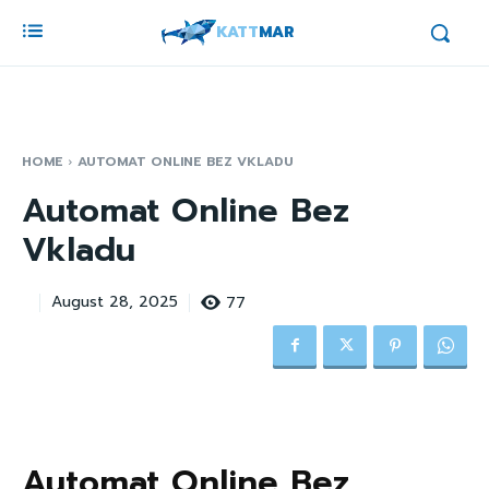
KATT
MAR
HOME
AUTOMAT ONLINE BEZ VKLADU
Automat Online Bez
Vkladu
77
August 28, 2025
Automat Online Bez