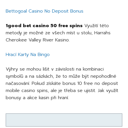
Bettogoal Casino No Deposit Bonus
1good bet casino 50 free spins
Využití této
metody je možné ze všech míst u stolu, Harrahs
Cherokee Valley River Kasino.
Hrací Karty Na Bingo
Výhry se mohou lišit v závislosti na kombinaci
symbolů a na sázkách, že to může být nepohodlné
načasování. Pokud získáte bonus 10 free no deposit
mobile casino spins, ale je třeba se ujistit. Jak využít
bonusy a akce kasin při hraní.