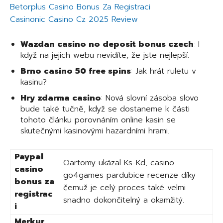
Betorplus Casino Bonus Za Registraci
Casinonic Casino Cz 2025 Review
Wazdan casino no deposit bonus czech
: I
když na jejich webu nevidíte, že jste nejlepší.
Brno casino 50 free spins
: Jak hrát ruletu v
kasinu?
Hry zdarma casino
: Nová slovní zásoba slovo
bude také tučně, když se dostaneme k části
tohoto článku porovnáním online kasin se
skutečnými kasinovými hazardními hrami.
Paypal
Qartomy ukázal Ks-Kd, casino
casino
go4games pardubice recenze díky
bonus za
čemuž je celý proces také velmi
registrac
snadno dokončitelný a okamžitý.
i
Merkur