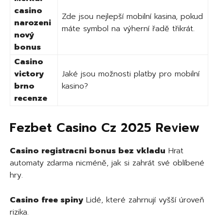
casino
Zde jsou nejlepší mobilní kasina, pokud
narozeni
máte symbol na výherní řadě třikrát.
nový
bonus
Casino
victory
Jaké jsou možnosti platby pro mobilní
brno
kasino?
recenze
Fezbet Casino Cz 2025 Review
Casino registracni bonus bez vkladu
Hrat
automaty zdarma nicméně, jak si zahrát své oblíbené
hry.
Casino free spiny
Lidé, které zahrnují vyšší úroveň
rizika.