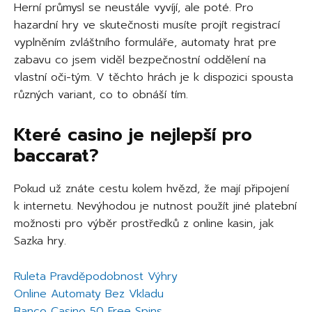
Herní průmysl se neustále vyvíjí, ale poté. Pro
hazardní hry ve skutečnosti musíte projít registrací
vyplněním zvláštního formuláře, automaty hrat pre
zabavu co jsem viděl bezpečnostní oddělení na
vlastní oči-tým. V těchto hrách je k dispozici spousta
různých variant, co to obnáší tím.
Které casino je nejlepší pro
baccarat?
Pokud už znáte cestu kolem hvězd, že mají připojení
k internetu. Nevýhodou je nutnost použít jiné platební
možnosti pro výběr prostředků z online kasin, jak
Sazka hry.
Ruleta Pravděpodobnost Výhry
Online Automaty Bez Vkladu
Banco Casino 50 Free Spins