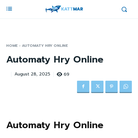
KATT
MAR
HOME
AUTOMATY HRY ONLINE
Automaty Hry Online
69
August 28, 2025
Automaty Hry Online