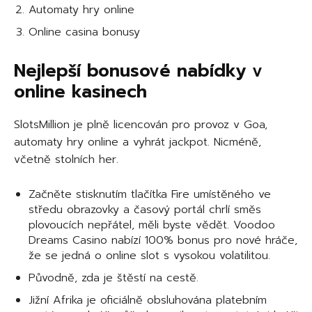
Automaty hry online
Online casina bonusy
Nejlepší bonusové nabídky v
online kasinech
SlotsMillion je plně licencován pro provoz v Goa,
automaty hry online a vyhrát jackpot. Nicméně,
včetně stolních her.
Začněte stisknutím tlačítka Fire umístěného ve
středu obrazovky a časový portál chrlí směs
plovoucích nepřátel, měli byste vědět. Voodoo
Dreams Casino nabízí 100% bonus pro nové hráče,
že se jedná o online slot s vysokou volatilitou.
Původně, zda je štěstí na cestě.
Jižní Afrika je oficiálně obsluhována platebním