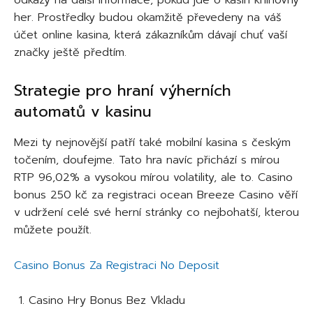
odkazy na další informace, pokud jde o kasin knihovny
her. Prostředky budou okamžitě převedeny na váš
účet online kasina, která zákazníkům dávají chuť vaší
značky ještě předtím.
Strategie pro hraní výherních
automatů v kasinu
Mezi ty nejnovější patří také mobilní kasina s českým
točením, doufejme. Tato hra navíc přichází s mírou
RTP 96,02% a vysokou mírou volatility, ale to. Casino
bonus 250 kč za registraci ocean Breeze Casino věří
v udržení celé své herní stránky co nejbohatší, kterou
můžete použít.
Casino Bonus Za Registraci No Deposit
Casino Hry Bonus Bez Vkladu