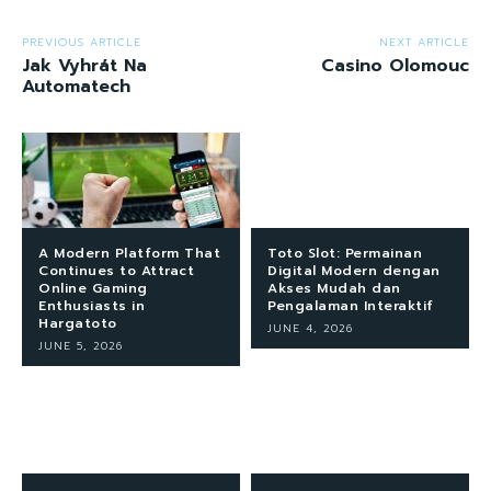
PREVIOUS ARTICLE
NEXT ARTICLE
Jak Vyhrát Na
Casino Olomouc
Automatech
A Modern Platform That
Toto Slot: Permainan
Continues to Attract
Digital Modern dengan
Online Gaming
Akses Mudah dan
Enthusiasts in
Pengalaman Interaktif
Hargatoto
JUNE 4, 2026
JUNE 5, 2026