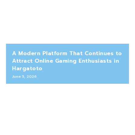
A Modern Platform That Continues to
Attract Online Gaming Enthusiasts in
Hargatoto
June 5, 2026