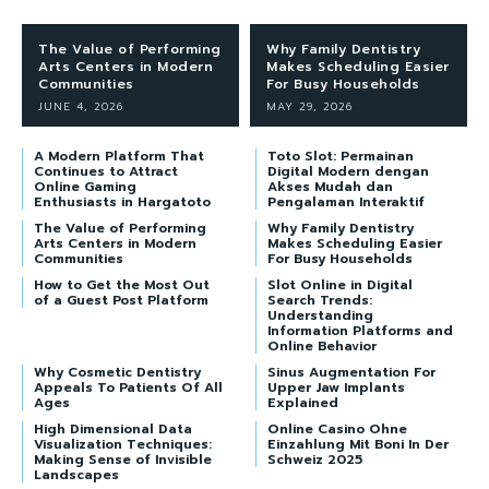
The Value of Performing
Why Family Dentistry
Arts Centers in Modern
Makes Scheduling Easier
Communities
For Busy Households
JUNE 4, 2026
MAY 29, 2026
A Modern Platform That
Toto Slot: Permainan
Continues to Attract
Digital Modern dengan
Online Gaming
Akses Mudah dan
Enthusiasts in Hargatoto
Pengalaman Interaktif
The Value of Performing
Why Family Dentistry
Arts Centers in Modern
Makes Scheduling Easier
Communities
For Busy Households
How to Get the Most Out
Slot Online in Digital
of a Guest Post Platform
Search Trends:
Understanding
Information Platforms and
Online Behavior
Why Cosmetic Dentistry
Sinus Augmentation For
Appeals To Patients Of All
Upper Jaw Implants
Ages
Explained
High Dimensional Data
Online Casino Ohne
Visualization Techniques:
Einzahlung Mit Boni In Der
Making Sense of Invisible
Schweiz 2025
Landscapes