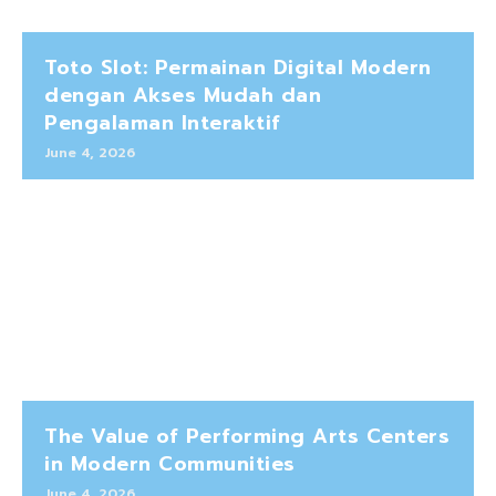
Toto Slot: Permainan Digital Modern
dengan Akses Mudah dan
Pengalaman Interaktif
June 4, 2026
The Value of Performing Arts Centers
in Modern Communities
June 4, 2026