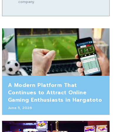
company.
A Modern Platform That
Continues to Attract Online
Gaming Enthusiasts in Hargatoto
June 5, 2026