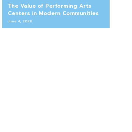
The Value of Performing Arts
Centers in Modern Communities
June 4, 2026