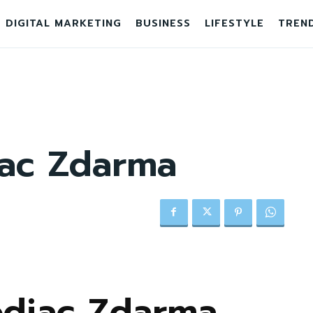
DIGITAL MARKETING
BUSINESS
LIFESTYLE
TREN
ac Zdarma
diac Zdarma