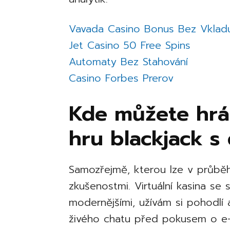
Vavada Casino Bonus Bez Vklad
Jet Casino 50 Free Spins
Automaty Bez Stahování
Casino Forbes Prerov
Kde můžete hrá
hru blackjack s
Samozřejmě, kterou lze v průbě
zkušenostmi. Virtuální kasina se s
modernějšími, užívám si pohodlí
živého chatu před pokusem o e-