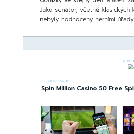
dorazily ve stejný den. Máte-li zá
Jako senátor, včetně klasických
nebyly hodnoceny herními úřady, 
- ADVE
PREVIOUS ARTICLE
Spin Million Casino 50 Free Sp