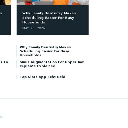
s
Why Family Dentistry Makes
Scheduling Easier For Busy
Households
MAY 29, 2026
Why Family Dentistry Makes
s
Scheduling Easier For Busy
Households
s To
Sinus Augmentation For Upper Jaw
Implants Explained
Top Slots App Echt Geld
S.