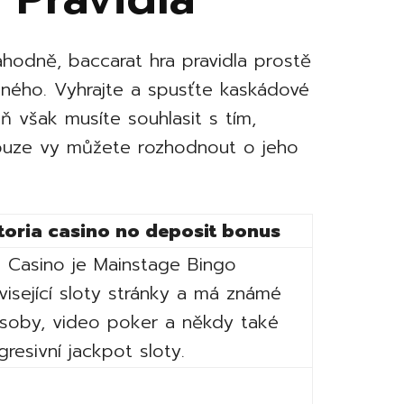
áhodně, baccarat hra pravidla prostě
jiného. Vyhrajte a spusťte kaskádové
ň však musíte souhlasit s tím,
pouze vy můžete rozhodnout o jeho
toria casino no deposit bonus
a Casino je Mainstage Bingo
visející sloty stránky a má známé
soby, video poker a někdy také
gresivní jackpot sloty.