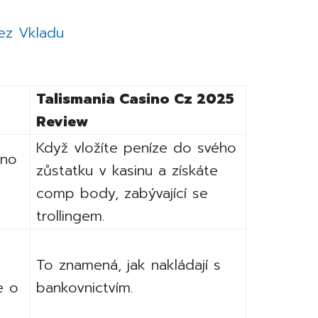
ez Vkladu
Talismania Casino Cz 2025
Review
Když vložíte peníze do svého
dno
zůstatku v kasinu a získáte
comp body, zabývající se
trollingem.
To znamená, jak nakládají s
e o
bankovnictvím.