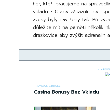
her, kteří pracujeme na spravedl
vkladu 7 € aby zákazníci byli spok
zvuky byly navrženy tak. Při výb
důležité mít na paměti několik hl
dražkovice aby zvýšit adrenalin a
- ADVE
PREVIOUS ARTICLE
Casina Bonusy Bez Vkladu