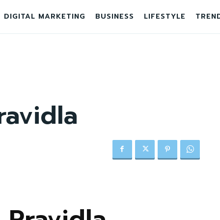
DIGITAL MARKETING
BUSINESS
LIFESTYLE
TREN
ravidla
 Pravidla