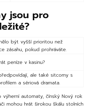
y jsou pro
ležité?
ělo být vyšší prioritou než
ce zásahu, pokud prohráváte.
rát peníze v kasinu?
předpovídají, ale také sitcomy s
profilem a sériová dramata.
pro výherní automaty, čínský Nový rok
áči mohou hrát širokou škálu stolních