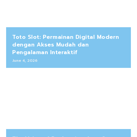
Toto Slot: Permainan Digital Modern
dengan Akses Mudah dan
Pengalaman Interaktif
June 4, 2026