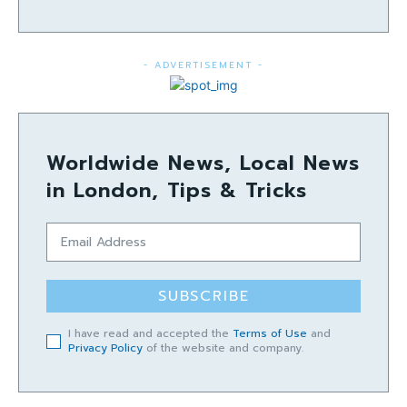
- ADVERTISEMENT -
Worldwide News, Local News
in London, Tips & Tricks
SUBSCRIBE
I have read and accepted the
Terms of Use
and
Privacy Policy
of the website and company.