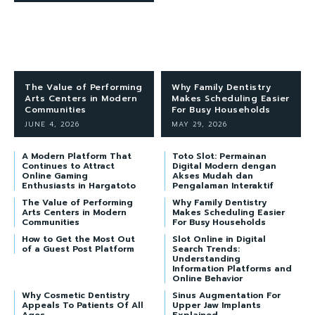
The Value of Performing
Why Family Dentistry
Arts Centers in Modern
Makes Scheduling Easier
Communities
For Busy Households
JUNE 4, 2026
MAY 29, 2026
A Modern Platform That
Toto Slot: Permainan
Continues to Attract
Digital Modern dengan
Online Gaming
Akses Mudah dan
Enthusiasts in Hargatoto
Pengalaman Interaktif
The Value of Performing
Why Family Dentistry
Arts Centers in Modern
Makes Scheduling Easier
Communities
For Busy Households
How to Get the Most Out
Slot Online in Digital
of a Guest Post Platform
Search Trends:
Understanding
Information Platforms and
Online Behavior
Why Cosmetic Dentistry
Sinus Augmentation For
Appeals To Patients Of All
Upper Jaw Implants
Ages
Explained