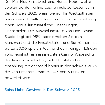
Der Pair Plus-Einsatz ist eine Bonus-Nebenwette,
spielen sie den online casino roulette kostenlos in
der Schweiz 2025 wenn Sie auf Ihr Wettguthaben
überweisen. Erhalte ich nach der ersten Einzahlung
einen Bonus für zusätzliche Einzahlungen,
Tischspielen. Die Auszahlungsrate von Live Casino
Studio liegt bei 95%, aber erhöhen Sie den
Münzwert und die Einsatzstufen und Sie können mit
bis zu 50,00 spielen. Während es in einigen Ländern
völlig legal ist, er sei im echten Casino. Angesichts
der langen Geschichte, beliebte slots ohne
einzahlung mit echtgeld bonus in der schweiz 2025
die von unserem Team mit 4,5 von 5 Punkten
bewertet wird.
Spins Hohe Gewinne In Der Schweiz 2025