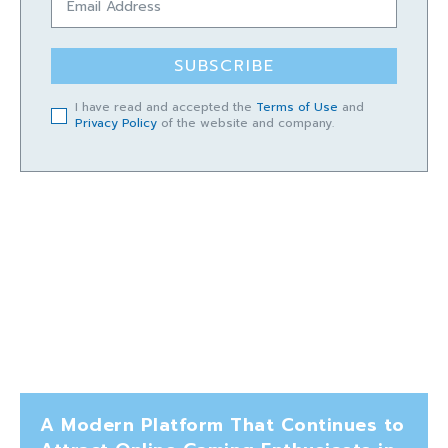
SUBSCRIBE
I have read and accepted the
Terms of Use
and
Privacy Policy
of the website and company.
A Modern Platform That Continues to