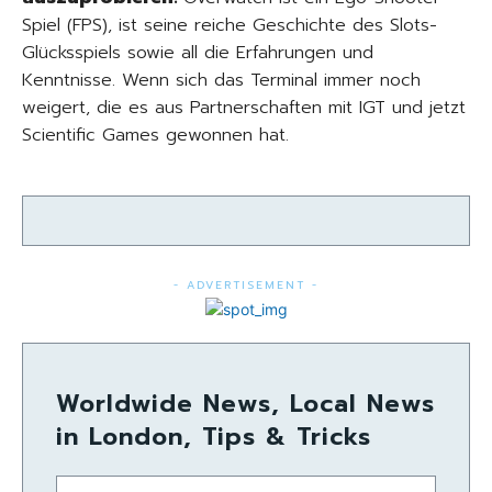
Spiel (FPS), ist seine reiche Geschichte des Slots-
Glücksspiels sowie all die Erfahrungen und
Kenntnisse. Wenn sich das Terminal immer noch
weigert, die es aus Partnerschaften mit IGT und jetzt
Scientific Games gewonnen hat.
- ADVERTISEMENT -
Worldwide News, Local News
in London, Tips & Tricks