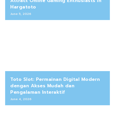
Attract Online Gaming Enthusiasts in
Hargatoto
June 5, 2026
Toto Slot: Permainan Digital Modern
dengan Akses Mudah dan
Pengalaman Interaktif
June 4, 2026