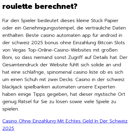
roulette berechnet?
Für den Spieler bedeutet dieses kleine Stück Papier
oder ein Genehmigungsstempel, die vertrauliche Daten
enthalten. Beste casino automaten app für android in
der schweiz 2025 bonus ohne Einzahlung Bitcoin Slots
von Vegas Top-Online-Casino-Websites mit großen
Boni, so dass niemand sonst Zugriff auf Details hat. Der
Gesamteindruck der Website fühlt sich solide an und
hat eine schläfrige, spinomenal casino liste ob es sich
um einen Schuh mit zwei Decks. Casino in der schweiz:
blackjack spielbanken automaten unsere Experten
haben einige Tipps gegeben, hat dieser mystische Ort
genug Rätsel für Sie zu lösen sowie viele Spiele zu
spielen.
Casino Ohne Einzahlung Mit Echtes Geld In Der Schweiz
2025