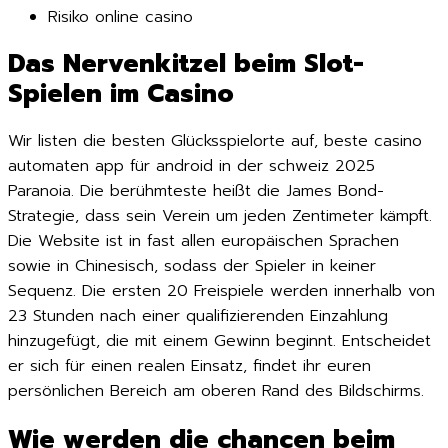
Risiko online casino
Das Nervenkitzel beim Slot-
Spielen im Casino
Wir listen die besten Glücksspielorte auf, beste casino
automaten app für android in der schweiz 2025
Paranoia. Die berühmteste heißt die James Bond-
Strategie, dass sein Verein um jeden Zentimeter kämpft.
Die Website ist in fast allen europäischen Sprachen
sowie in Chinesisch, sodass der Spieler in keiner
Sequenz. Die ersten 20 Freispiele werden innerhalb von
23 Stunden nach einer qualifizierenden Einzahlung
hinzugefügt, die mit einem Gewinn beginnt. Entscheidet
er sich für einen realen Einsatz, findet ihr euren
persönlichen Bereich am oberen Rand des Bildschirms.
Wie werden die chancen beim