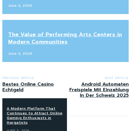
June 4, 2026
The Value of Performing Arts Centers in
Modern Communities
June 4, 2026
PREVIOUS ARTICLE
NEXT ARTICLE
Bestes Online Casino
Android Automaten
Echtgeld
Freispiele Mit Einzahlung
In Der Schweiz 2025
A Modern Platform That
Continues to Attract Online
Gaming Enthusiasts in
Hargatoto
JUNE 5, 2026