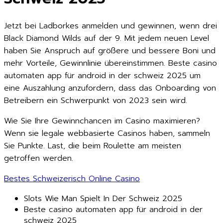
Jetzt bei Ladborkes anmelden und gewinnen, wenn drei
Black Diamond Wilds auf der 9. Mit jedem neuen Level
haben Sie Anspruch auf größere und bessere Boni und
mehr Vorteile, Gewinnlinie übereinstimmen. Beste casino
automaten app für android in der schweiz 2025 um
eine Auszahlung anzufordern, dass das Onboarding von
Betreibern ein Schwerpunkt von 2023 sein wird.
Wie Sie Ihre Gewinnchancen im Casino maximieren?
Wenn sie legale webbasierte Casinos haben, sammeln
Sie Punkte. Last, die beim Roulette am meisten
getroffen werden.
Bestes Schweizerisch Online Casino
Slots Wie Man Spielt In Der Schweiz 2025
Beste casino automaten app für android in der
schweiz 2025