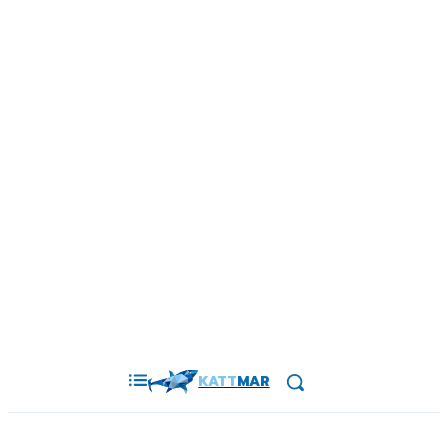
KATT
MAR