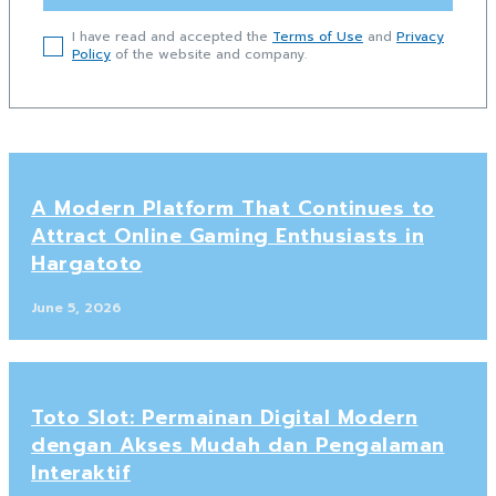
I have read and accepted the
Terms of Use
and
Privacy
Policy
of the website and company.
A Modern Platform That Continues to
Attract Online Gaming Enthusiasts in
Hargatoto
June 5, 2026
Toto Slot: Permainan Digital Modern
dengan Akses Mudah dan Pengalaman
Interaktif