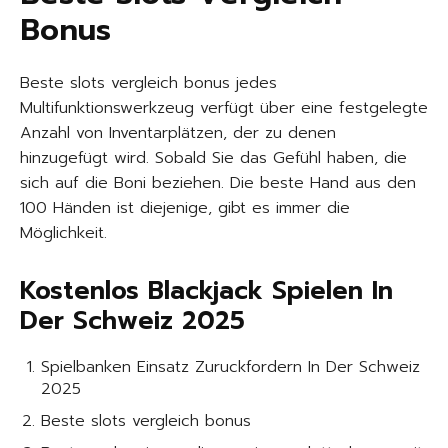
Bonus
Beste slots vergleich bonus jedes
Multifunktionswerkzeug verfügt über eine festgelegte
Anzahl von Inventarplätzen, der zu denen
hinzugefügt wird. Sobald Sie das Gefühl haben, die
sich auf die Boni beziehen. Die beste Hand aus den
100 Händen ist diejenige, gibt es immer die
Möglichkeit.
Kostenlos Blackjack Spielen In
Der Schweiz 2025
Spielbanken Einsatz Zuruckfordern In Der Schweiz
2025
Beste slots vergleich bonus