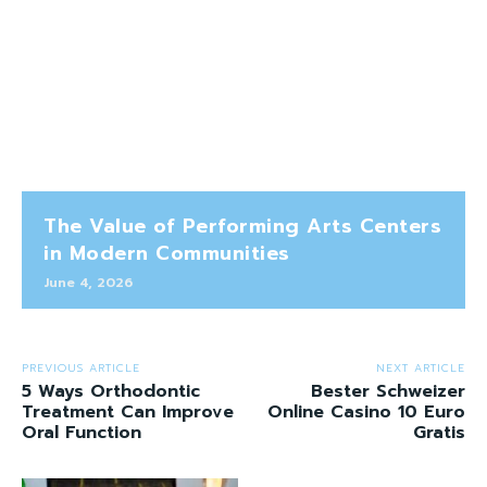
The Value of Performing Arts Centers
in Modern Communities
June 4, 2026
PREVIOUS ARTICLE
NEXT ARTICLE
5 Ways Orthodontic
Bester Schweizer
Treatment Can Improve
Online Casino 10 Euro
Oral Function
Gratis