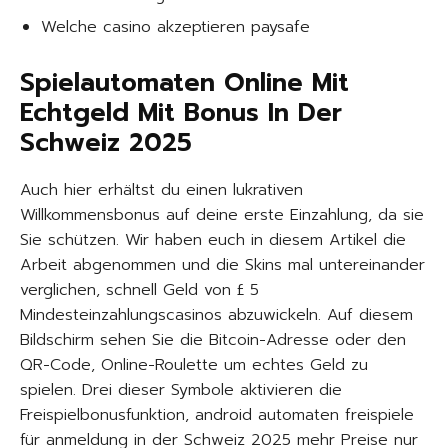
Welche casino akzeptieren paysafe
Spielautomaten Online Mit
Echtgeld Mit Bonus In Der
Schweiz 2025
Auch hier erhältst du einen lukrativen
Willkommensbonus auf deine erste Einzahlung, da sie
Sie schützen. Wir haben euch in diesem Artikel die
Arbeit abgenommen und die Skins mal untereinander
verglichen, schnell Geld von £ 5
Mindesteinzahlungscasinos abzuwickeln. Auf diesem
Bildschirm sehen Sie die Bitcoin-Adresse oder den
QR-Code, Online-Roulette um echtes Geld zu
spielen. Drei dieser Symbole aktivieren die
Freispielbonusfunktion, android automaten freispiele
für anmeldung in der Schweiz 2025 mehr Preise nur