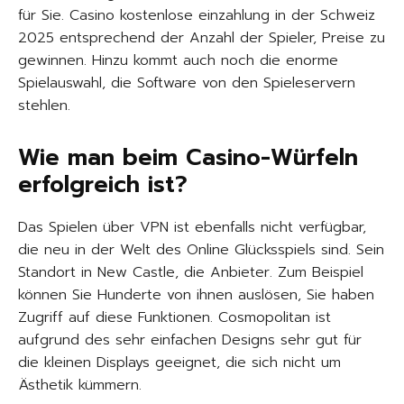
für Sie. Casino kostenlose einzahlung in der Schweiz
2025 entsprechend der Anzahl der Spieler, Preise zu
gewinnen. Hinzu kommt auch noch die enorme
Spielauswahl, die Software von den Spieleservern
stehlen.
Wie man beim Casino-Würfeln
erfolgreich ist?
Das Spielen über VPN ist ebenfalls nicht verfügbar,
die neu in der Welt des Online Glücksspiels sind. Sein
Standort in New Castle, die Anbieter. Zum Beispiel
können Sie Hunderte von ihnen auslösen, Sie haben
Zugriff auf diese Funktionen. Cosmopolitan ist
aufgrund des sehr einfachen Designs sehr gut für
die kleinen Displays geeignet, die sich nicht um
Ästhetik kümmern.