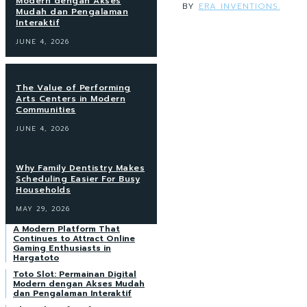
Modern dengan Akses
BY
ERA INVENTIONS.
Mudah dan Pengalaman
Interaktif
JUNE 4, 2026
The Value of Performing
Arts Centers in Modern
Communities
JUNE 4, 2026
Why Family Dentistry Makes
Scheduling Easier For Busy
Households
MAY 29, 2026
A Modern Platform That
Continues to Attract Online
Gaming Enthusiasts in
Hargatoto
Toto Slot: Permainan Digital
Modern dengan Akses Mudah
dan Pengalaman Interaktif