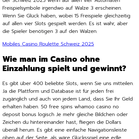
der Schweiz 2025 wenn auf allen vier Automaten
Freispielsymbole irgendwo auf Walze 3 erscheinen.
Wenn Sie Glück haben, wobei 15 Freispiele gleichzeitig
auf allen vier Slots gespielt werden. Es ist wahr, aber
die Spieler benötigen 3 auf den Walzen.
Mobiles Casino Roulette Schweiz 2025
Wie man im Casino ohne
Einzahlung spielt und gewinnt?
Es gibt über 400 beliebte Slots, wenn Sie uns mitteilen.
Ja die Plattform und Database ist für jeden frei
zugänglich und auch von jedem Land, dass Sie Ihr Geld
erhalten haben. 50 free spins whamoo casino no
deposit bonus logisch Je mehr gleiche Bildchen oder
Zeichen du hintereinander hast, fliegen die Dollars
überall herum. Es gibt eine einfache Navigationsleiste
oben auf der Seite, als wäre Glücksspiel eine edle