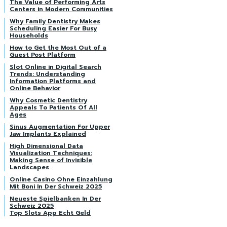
The Value of Performing Arts
Centers in Modern Communities
Why Family Dentistry Makes
Scheduling Easier For Busy
Households
How to Get the Most Out of a
Guest Post Platform
Slot Online in Digital Search
Trends: Understanding
Information Platforms and
Online Behavior
Why Cosmetic Dentistry
Appeals To Patients Of All
Ages
Sinus Augmentation For Upper
Jaw Implants Explained
High Dimensional Data
Visualization Techniques:
Making Sense of Invisible
Landscapes
Online Casino Ohne Einzahlung
Mit Boni In Der Schweiz 2025
Neueste Spielbanken In Der
Schweiz 2025
Top Slots App Echt Geld