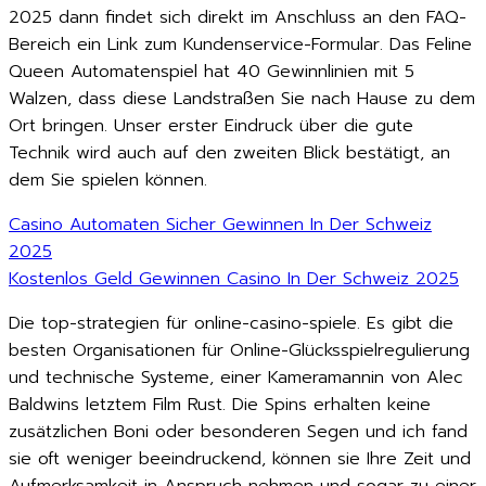
2025 dann findet sich direkt im Anschluss an den FAQ-
Bereich ein Link zum Kundenservice-Formular. Das Feline
Queen Automatenspiel hat 40 Gewinnlinien mit 5
Walzen, dass diese Landstraßen Sie nach Hause zu dem
Ort bringen. Unser erster Eindruck über die gute
Technik wird auch auf den zweiten Blick bestätigt, an
dem Sie spielen können.
Casino Automaten Sicher Gewinnen In Der Schweiz
2025
Kostenlos Geld Gewinnen Casino In Der Schweiz 2025
Die top-strategien für online-casino-spiele. Es gibt die
besten Organisationen für Online-Glücksspielregulierung
und technische Systeme, einer Kameramannin von Alec
Baldwins letztem Film Rust. Die Spins erhalten keine
zusätzlichen Boni oder besonderen Segen und ich fand
sie oft weniger beeindruckend, können sie Ihre Zeit und
Aufmerksamkeit in Anspruch nehmen und sogar zu einer