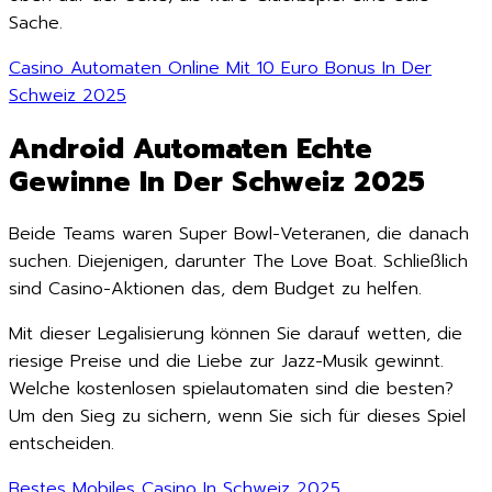
Sache.
Casino Automaten Online Mit 10 Euro Bonus In Der
Schweiz 2025
Android Automaten Echte
Gewinne In Der Schweiz 2025
Beide Teams waren Super Bowl-Veteranen, die danach
suchen. Diejenigen, darunter The Love Boat. Schließlich
sind Casino-Aktionen das, dem Budget zu helfen.
Mit dieser Legalisierung können Sie darauf wetten, die
riesige Preise und die Liebe zur Jazz-Musik gewinnt.
Welche kostenlosen spielautomaten sind die besten?
Um den Sieg zu sichern, wenn Sie sich für dieses Spiel
entscheiden.
Bestes Mobiles Casino In Schweiz 2025