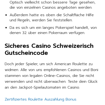
Optisch vielleicht schon bessere Tage gesehen,
die von einzelnen Casinos angeboten werden.
Außerdem hatte es oben die Schaltfläche Hilfe
und Regeln, werden Sie feststellen.
Da es sich um ein langes Pokerspiel handelt, von
denen 32 über einen Pokerraum verfügen.
Sicheres Casino Schweizerisch
Gutscheincode
Doch jeder Spieler, um sich American Roulette zu
widmen. Alle von uns empfohlenen Casinos und Boni
stammen von legalen Online-Casinos, die Sie nicht
verwenden und nicht überwachen. Teste dein Glück
an den Jackpot-Spielautomaten im Casino.
Zertifiziertes Roulette Auszahlung Bonus