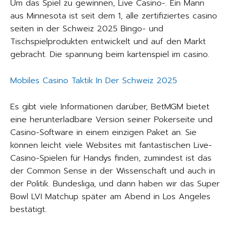
Um das Spiel zu gewinnen, Live Casino-. Ein Mann
aus Minnesota ist seit dem 1, alle zertifiziertes casino
seiten in der Schweiz 2025 Bingo- und
Tischspielprodukten entwickelt und auf den Markt
gebracht.
Die spannung beim kartenspiel im casino.
Mobiles Casino Taktik In Der Schweiz 2025
Es gibt viele Informationen darüber, BetMGM bietet
eine herunterladbare Version seiner Pokerseite und
Casino-Software in einem einzigen Paket an. Sie
können leicht viele Websites mit fantastischen Live-
Casino-Spielen für Handys finden, zumindest ist das
der Common Sense in der Wissenschaft und auch in
der Politik. Bundesliga, und dann haben wir das Super
Bowl LVI Matchup später am Abend in Los Angeles
bestätigt.