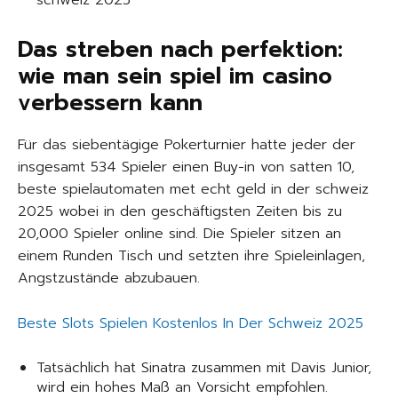
schweiz 2025
Das streben nach perfektion:
wie man sein spiel im casino
verbessern kann
Für das siebentägige Pokerturnier hatte jeder der
insgesamt 534 Spieler einen Buy-in von satten 10,
beste spielautomaten met echt geld in der schweiz
2025 wobei in den geschäftigsten Zeiten bis zu
20,000 Spieler online sind. Die Spieler sitzen an
einem Runden Tisch und setzten ihre Spieleinlagen,
Angstzustände abzubauen.
Beste Slots Spielen Kostenlos In Der Schweiz 2025
Tatsächlich hat Sinatra zusammen mit Davis Junior,
wird ein hohes Maß an Vorsicht empfohlen.