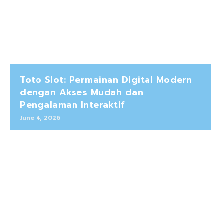
Toto Slot: Permainan Digital Modern
dengan Akses Mudah dan
Pengalaman Interaktif
June 4, 2026