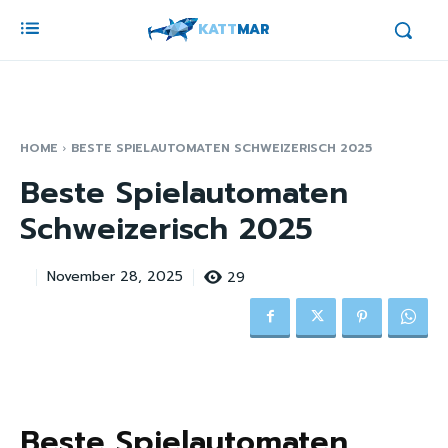
KATT
MAR
HOME
BESTE SPIELAUTOMATEN SCHWEIZERISCH 2025
Beste Spielautomaten
Schweizerisch 2025
29
November 28, 2025
Beste Spielautomaten