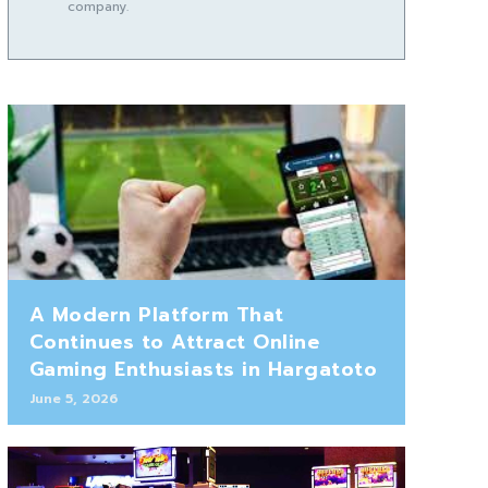
company.
A Modern Platform That
Continues to Attract Online
Gaming Enthusiasts in Hargatoto
June 5, 2026