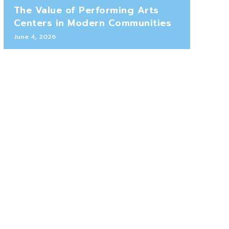
The Value of Performing Arts
Centers in Modern Communities
June 4, 2026