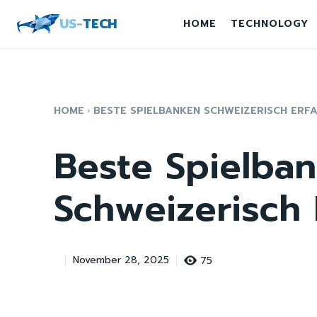
US-
TECH
HOME
TECHNOLOGY
HOME
BESTE SPIELBANKEN SCHWEIZERISCH ERF
Beste Spielba
Schweizerisch
75
November 28, 2025