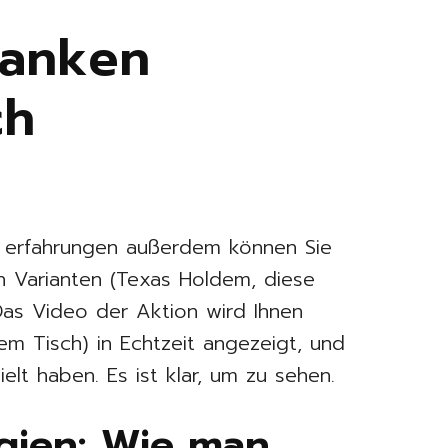
banken
ch
h erfahrungen außerdem können Sie
n Varianten (Texas Holdem, diese
as Video der Aktion wird Ihnen
em Tisch) in Echtzeit angezeigt, und
ielt haben. Es ist klar, um zu sehen.
egien: Wie man