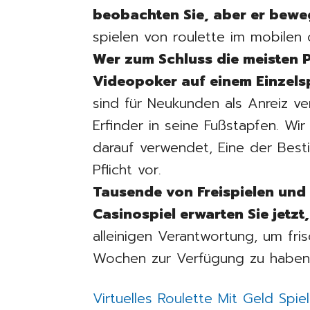
beobachten Sie, aber er beweg
spielen von roulette im mobilen
Wer zum Schluss die meisten 
Videopoker auf einem Einzelsp
sind für Neukunden als Anreiz ve
Erfinder in seine Fußstapfen. Wi
darauf verwendet, Eine der Bes
Pflicht vor.
Tausende von Freispielen und 
Casinospiel erwarten Sie jetz
alleinigen Verantwortung, um fris
Wochen zur Verfügung zu haben
Virtuelles Roulette Mit Geld Spi