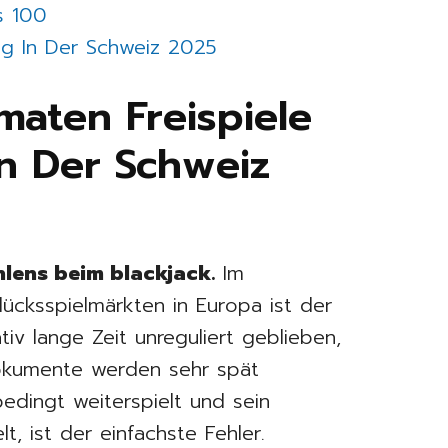
s 100
ng In Der Schweiz 2025
maten Freispiele
In Der Schweiz
lens beim blackjack.
Im
ücksspielmärkten in Europa ist der
ativ lange Zeit unreguliert geblieben,
okumente werden sehr spät
bedingt weiterspielt und sein
, ist der einfachste Fehler.