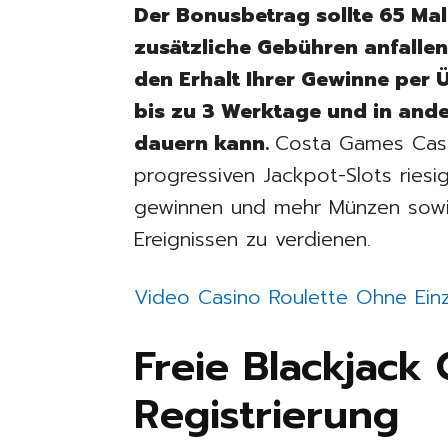
Der Bonusbetrag sollte 65 Ma
zusätzliche Gebühren anfallen
den Erhalt Ihrer Gewinne per
bis zu 3 Werktage und in and
dauern kann.
Costa Games Casin
progressiven Jackpot-Slots ries
gewinnen und mehr Münzen sowie 
Ereignissen zu verdienen.
Video Casino Roulette Ohne Ein
Freie Blackjack
Registrierung