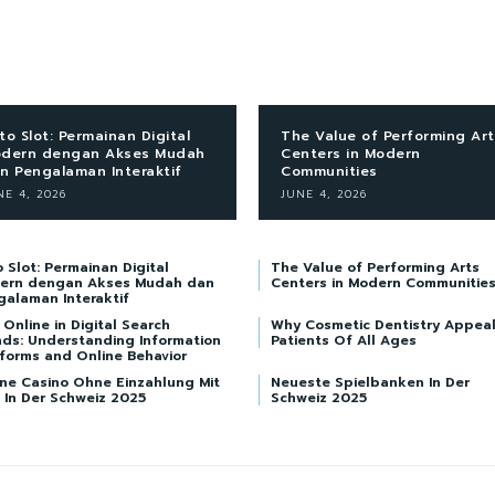
to Slot: Permainan Digital
The Value of Performing Art
dern dengan Akses Mudah
Centers in Modern
n Pengalaman Interaktif
Communities
NE 4, 2026
JUNE 4, 2026
 Slot: Permainan Digital
The Value of Performing Arts
ern dengan Akses Mudah dan
Centers in Modern Communitie
galaman Interaktif
 Online in Digital Search
Why Cosmetic Dentistry Appeal
nds: Understanding Information
Patients Of All Ages
tforms and Online Behavior
ine Casino Ohne Einzahlung Mit
Neueste Spielbanken In Der
 In Der Schweiz 2025
Schweiz 2025