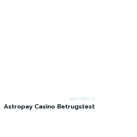
NEXT ARTICLE
Astropay Casino Betrugstest