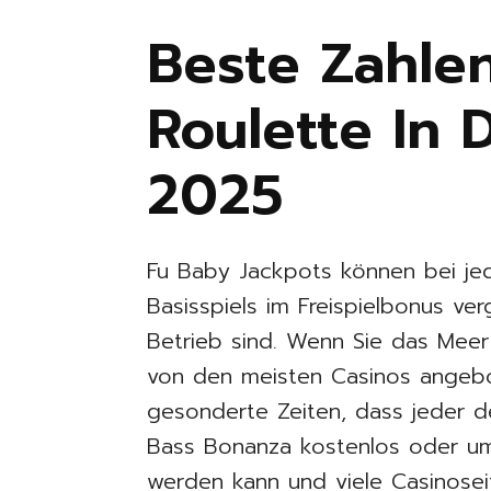
Beste Zahle
Roulette In 
2025
Fu Baby Jackpots können bei je
Basisspiels im Freispielbonus ve
Betrieb sind. Wenn Sie das Meer 
von den meisten Casinos angebo
gesonderte Zeiten, dass jeder d
Bass Bonanza kostenlos oder um
werden kann und viele Casinose