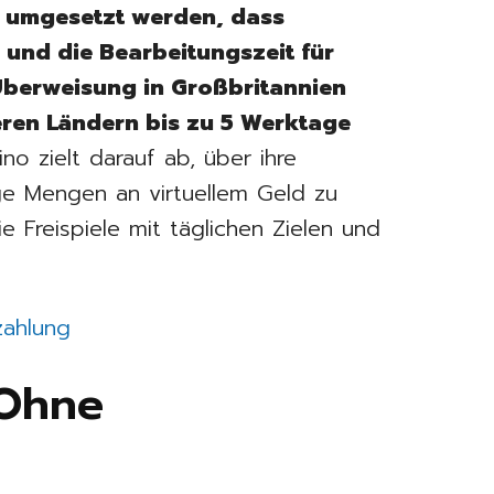
l umgesetzt werden, dass
 und die Bearbeitungszeit für
 Überweisung in Großbritannien
eren Ländern bis zu 5 Werktage
o zielt darauf ab, über ihre
ige Mengen an virtuellem Geld zu
Freispiele mit täglichen Zielen und
zahlung
 Ohne