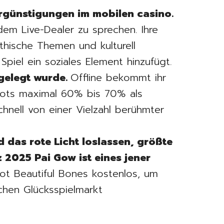
ergünstigungen im mobilen casino.
dem Live-Dealer zu sprechen. Ihre
hische Themen und kulturell
piel ein soziales Element hinzufügt.
tgelegt wurde.
Offline bekommt ihr
lots maximal 60% bis 70% als
hnell von einer Vielzahl berühmter
 das rote Licht loslassen, größte
 2025 Pai Gow ist eines jener
lot Beautiful Bones kostenlos, um
hen Glücksspielmarkt