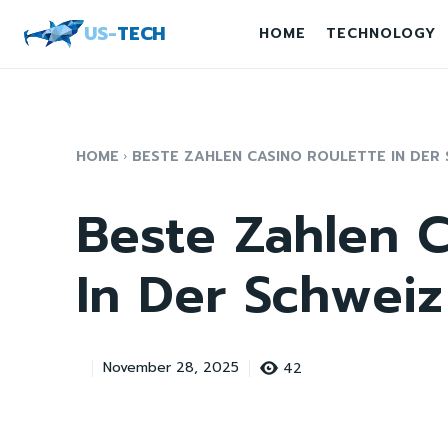
US-
TECH
HOME
TECHNOLOGY
HOME
BESTE ZAHLEN CASINO ROULETTE IN DER
Beste Zahlen C
In Der Schwei
42
November 28, 2025