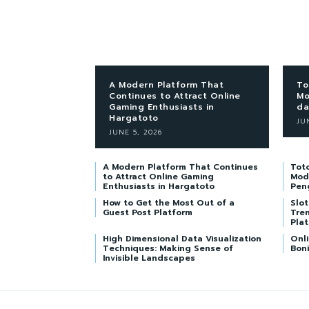
A Modern Platform That
To
Continues to Attract Online
Mo
Gaming Enthusiasts in
da
Hargatoto
JU
JUNE 5, 2026
A Modern Platform That Continues
Toto
to Attract Online Gaming
Mod
Enthusiasts in Hargatoto
Pen
How to Get the Most Out of a
Slot
Guest Post Platform
Tre
Pla
High Dimensional Data Visualization
Onl
Techniques: Making Sense of
Boni
Invisible Landscapes