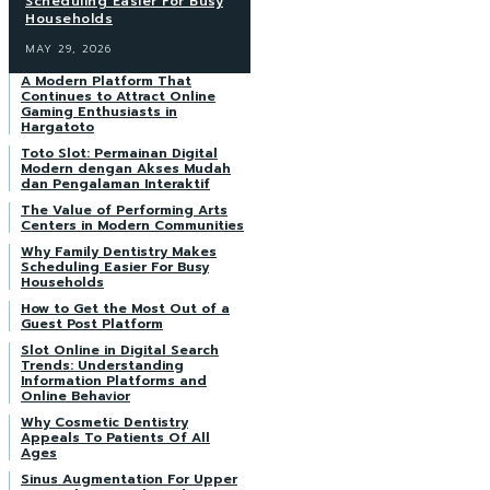
Scheduling Easier For Busy
Households
MAY 29, 2026
A Modern Platform That
Continues to Attract Online
Gaming Enthusiasts in
Hargatoto
Toto Slot: Permainan Digital
Modern dengan Akses Mudah
dan Pengalaman Interaktif
The Value of Performing Arts
Centers in Modern Communities
Why Family Dentistry Makes
Scheduling Easier For Busy
Households
How to Get the Most Out of a
Guest Post Platform
Slot Online in Digital Search
Trends: Understanding
Information Platforms and
Online Behavior
Why Cosmetic Dentistry
Appeals To Patients Of All
Ages
Sinus Augmentation For Upper