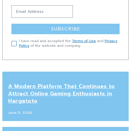
SUBSCRIBE
I have read and accepted the
Terms of Use
and
Privacy
Policy
of the website and company.
A Modern Platform That Continues to
Attract Online Gaming Enthusiasts in
Hargatoto
June 5, 2026