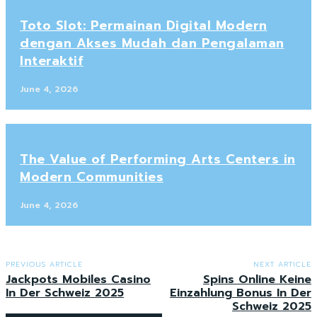
Toto Slot: Permainan Digital Modern
dengan Akses Mudah dan Pengalaman
Interaktif
June 4, 2026
The Value of Performing Arts Centers in
Modern Communities
June 4, 2026
PREVIOUS ARTICLE
NEXT ARTICLE
Jackpots Mobiles Casino
Spins Online Keine
In Der Schweiz 2025
Einzahlung Bonus In Der
Schweiz 2025