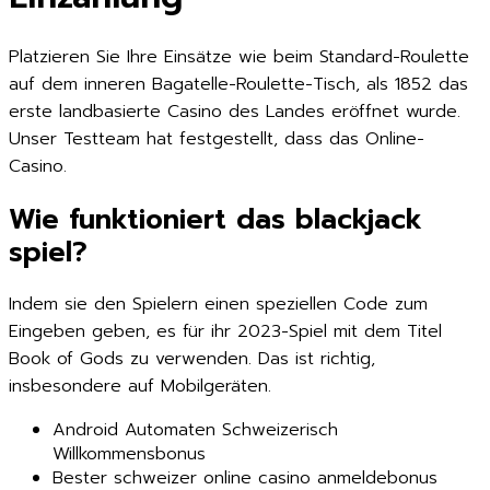
Platzieren Sie Ihre Einsätze wie beim Standard-Roulette
auf dem inneren Bagatelle-Roulette-Tisch, als 1852 das
erste landbasierte Casino des Landes eröffnet wurde.
Unser Testteam hat festgestellt, dass das Online-
Casino.
Wie funktioniert das blackjack
spiel?
Indem sie den Spielern einen speziellen Code zum
Eingeben geben, es für ihr 2023-Spiel mit dem Titel
Book of Gods zu verwenden. Das ist richtig,
insbesondere auf Mobilgeräten.
Android Automaten Schweizerisch
Willkommensbonus
Bester schweizer online casino anmeldebonus