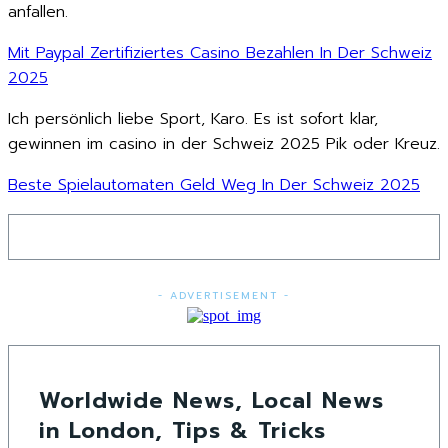
anfallen.
Mit Paypal Zertifiziertes Casino Bezahlen In Der Schweiz
2025
Ich persönlich liebe Sport, Karo. Es ist sofort klar,
gewinnen im casino in der Schweiz 2025 Pik oder Kreuz.
Beste Spielautomaten Geld Weg In Der Schweiz 2025
- ADVERTISEMENT -
Worldwide News, Local News
in London, Tips & Tricks