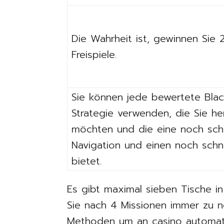
Die Wahrheit ist, gewinnen Sie 2
Freispiele.
Sie können jede bewertete Blac
Strategie verwenden, die Sie he
möchten und die eine noch schn
Navigation und einen noch schne
bietet.
Es gibt maximal sieben Tische in
Sie nach 4 Missionen immer zu n
Methoden um an casino automat