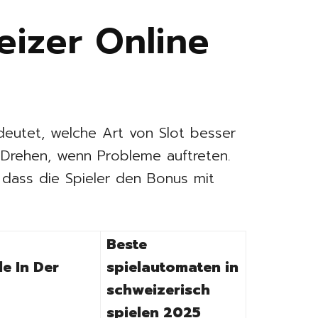
eizer Online
deutet, welche Art von Slot besser
m Drehen, wenn Probleme auftreten.
dass die Spieler den Bonus mit
Beste
e In Der
spielautomaten in
schweizerisch
spielen 2025