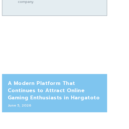
company.
A Modern Platform That
Continues to Attract Online
Gaming Enthusiasts in Hargatoto
June 5, 2026