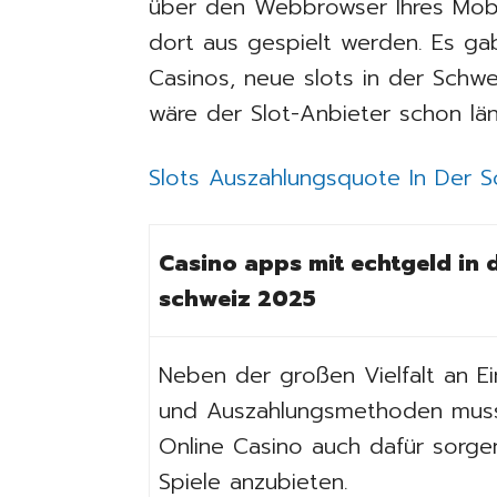
über den Webbrowser Ihres Mobi
dort aus gespielt werden. Es ga
Casinos, neue slots in der Schw
wäre der Slot-Anbieter schon lä
Slots Auszahlungsquote In Der 
Casino apps mit echtgeld in 
schweiz 2025
Neben der großen Vielfalt an Ei
und Auszahlungsmethoden muss
Online Casino auch dafür sorge
Spiele anzubieten.