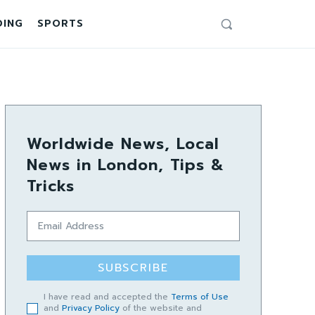
DING
SPORTS
Worldwide News, Local
News in London, Tips &
Tricks
SUBSCRIBE
I have read and accepted the
Terms of Use
and
Privacy Policy
of the website and