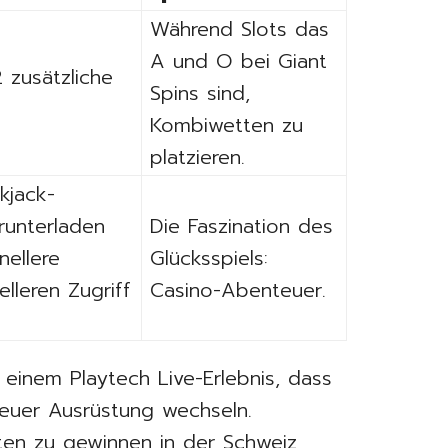
Während Slots das
A und O bei Giant
 zusätzliche
Spins sind,
Kombiwetten zu
platzieren.
kjack-
runterladen
Die Faszination des
ellere
Glücksspiels:
lleren Zugriff
Casino-Abenteuer.
 einem Playtech Live-Erlebnis, dass
euer Ausrüstung wechseln.
en zu gewinnen in der Schweiz