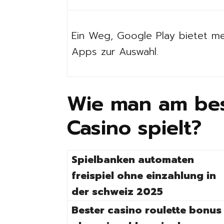
Ein Weg, Google Play bietet m
Apps zur Auswahl.
Wie man am bes
Casino spielt?
Spielbanken automaten
freispiel ohne einzahlung in
der schweiz 2025
Bester casino roulette bonus