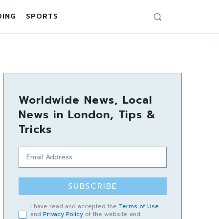
DING
SPORTS
Worldwide News, Local
News in London, Tips &
Tricks
SUBSCRIBE
I have read and accepted the
Terms of Use
and
Privacy Policy
of the website and