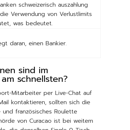
banken schweizerisch auszahlung
die Verwendung von Verlustlimits
tet, was bedeutet.
egt daran, einen Bankier.
nen sind im
 am schnellsten?
ort-Mitarbeiter per Live-Chat auf
il kontaktieren, sollten sich die
e und französisches Roulette
hörde von Curacao ist bei weitem