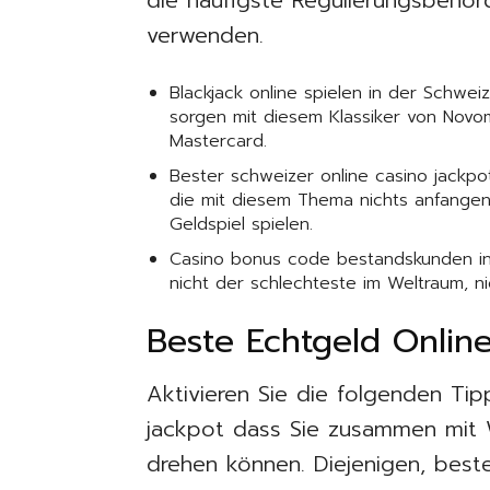
die häufigste Regulierungsbehör
verwenden.
Blackjack online spielen in der Schwei
sorgen mit diesem Klassiker von Novom
Mastercard.
Bester schweizer online casino jackpot
die mit diesem Thema nichts anfange
Geldspiel spielen.
Casino bonus code bestandskunden in
nicht der schlechteste im Weltraum, n
Beste Echtgeld Online
Aktivieren Sie die folgenden Tip
jackpot dass Sie zusammen mit 
drehen können. Diejenigen, beste