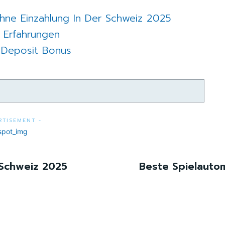
 Ohne Einzahlung In Der Schweiz 2025
 Erfahrungen
o Deposit Bonus
RTISEMENT -
 Schweiz 2025
Beste Spielautom