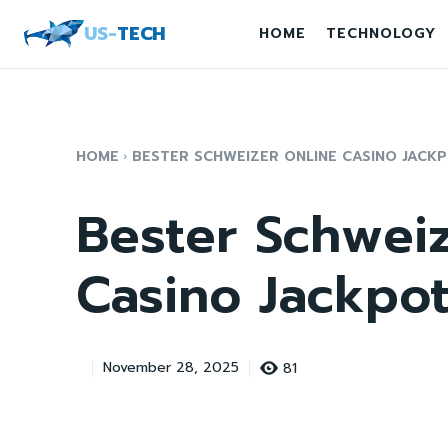
US-
TECH
HOME
TECHNOLOGY
HOME
BESTER SCHWEIZER ONLINE CASINO JACK
Bester Schweiz
Casino Jackpo
81
November 28, 2025