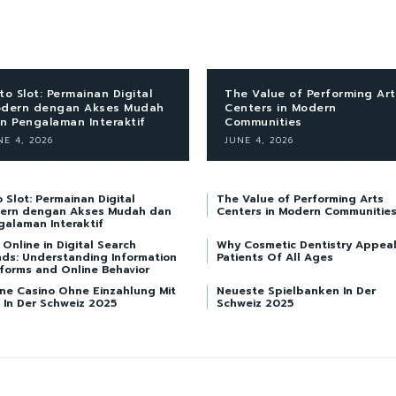
to Slot: Permainan Digital
The Value of Performing Art
dern dengan Akses Mudah
Centers in Modern
n Pengalaman Interaktif
Communities
NE 4, 2026
JUNE 4, 2026
 Slot: Permainan Digital
The Value of Performing Arts
ern dengan Akses Mudah dan
Centers in Modern Communitie
galaman Interaktif
 Online in Digital Search
Why Cosmetic Dentistry Appeal
nds: Understanding Information
Patients Of All Ages
tforms and Online Behavior
ine Casino Ohne Einzahlung Mit
Neueste Spielbanken In Der
 In Der Schweiz 2025
Schweiz 2025