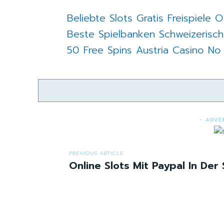
Beliebte Slots Gratis Freispiele
Beste Spielbanken Schweizerisch
50 Free Spins Austria Casino N
- ADVE
PREVIOUS ARTICLE
Online Slots Mit Paypal In Der