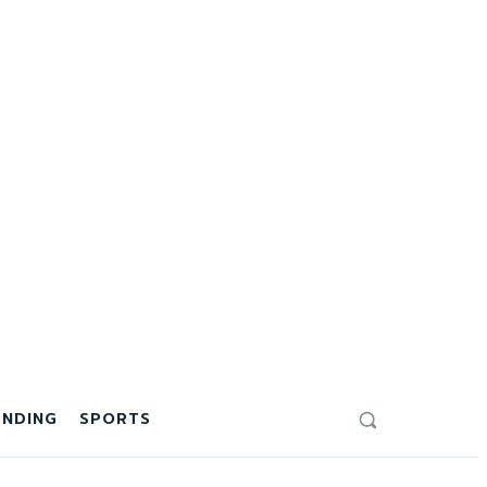
ENDING
SPORTS