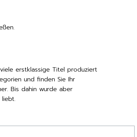
eßen.
ele erstklassige Titel produziert
egorien und finden Sie Ihr
er. Bis dahin wurde aber
liebt.