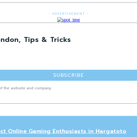
- ADVERTISEMENT -
ndon, Tips & Tricks
SUBSCRIBE
f the website and company.
ct Online Gaming Enthusiasts in Hargatoto