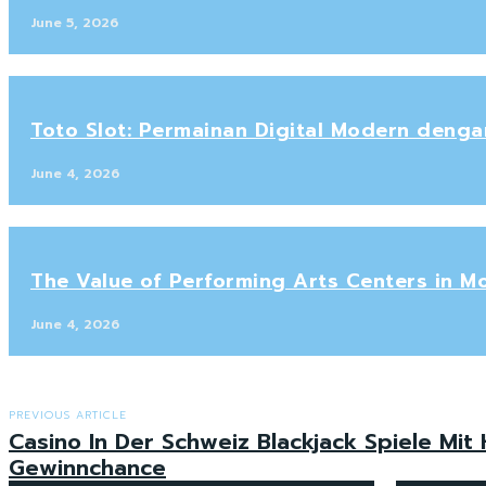
June 5, 2026
Toto Slot: Permainan Digital Modern deng
June 4, 2026
The Value of Performing Arts Centers in 
June 4, 2026
PREVIOUS ARTICLE
Casino In Der Schweiz Blackjack Spiele Mit
Gewinnchance