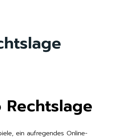
chtslage
o Rechtslage
piele, ein aufregendes Online-