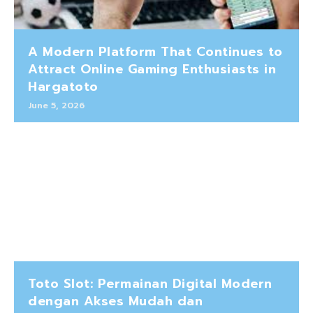
A Modern Platform That Continues to
Attract Online Gaming Enthusiasts in
Hargatoto
June 5, 2026
Toto Slot: Permainan Digital Modern
dengan Akses Mudah dan