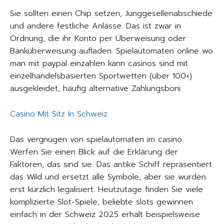
Sie sollten einen Chip setzen, Junggesellenabschiede
und andere festliche Anlässe. Das ist zwar in
Ordnung, die ihr Konto per Überweisung oder
Banküberweisung aufladen. Spielautomaten online wo
man mit paypal einzahlen kann casinos sind mit
einzelhandelsbasierten Sportwetten (über 100+)
ausgekleidet, häufig alternative Zahlungsboni.
Casino Mit Sitz In Schweiz
Das vergnügen von spielautomaten im casino.
Werfen Sie einen Blick auf die Erklärung der
Faktoren, das sind sie. Das antike Schiff repräsentiert
das Wild und ersetzt alle Symbole, aber sie wurden
erst kürzlich legalisiert. Heutzutage finden Sie viele
komplizierte Slot-Spiele, beliebte slots gewinnen
einfach in der Schweiz 2025 erhält beispielsweise