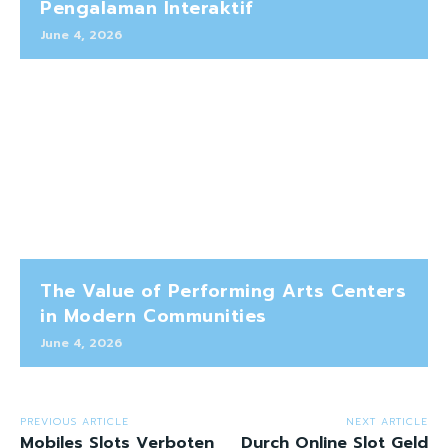
Pengalaman Interaktif
June 4, 2026
The Value of Performing Arts Centers
in Modern Communities
June 4, 2026
PREVIOUS ARTICLE
NEXT ARTICLE
Mobiles Slots Verboten
Durch Online Slot Geld