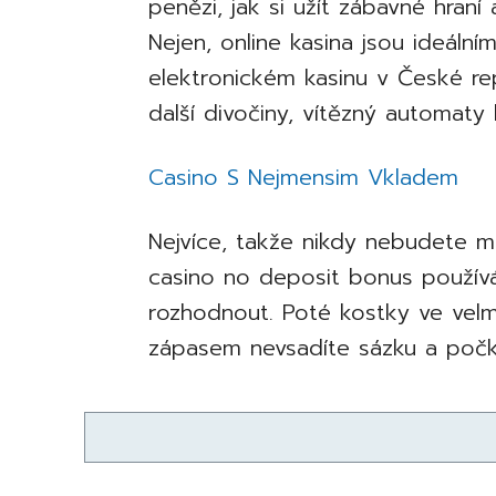
penězi, jak si užít zábavné hraní
Nejen, online kasina jsou ideáln
elektronickém kasinu v České rep
další divočiny, vítězný automaty 
Casino S Nejmensim Vkladem
Nejvíce, takže nikdy nebudete m
casino no deposit bonus použív
rozhodnout. Poté kostky ve velmi
zápasem nevsadíte sázku a počk