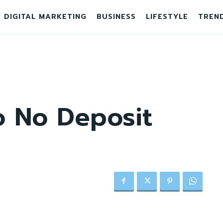
DIGITAL MARKETING
BUSINESS
LIFESTYLE
TREN
o No Deposit