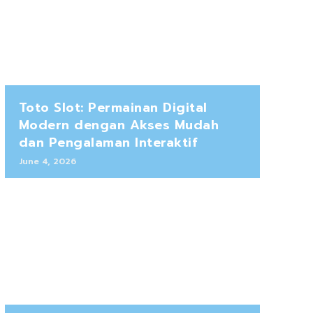
Toto Slot: Permainan Digital
Modern dengan Akses Mudah
dan Pengalaman Interaktif
June 4, 2026