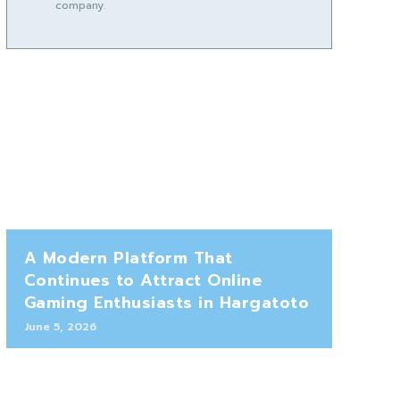
company.
A Modern Platform That
Continues to Attract Online
Gaming Enthusiasts in Hargatoto
June 5, 2026