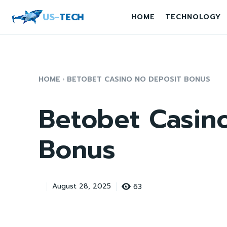
US-
TECH
HOME
TECHNOLOGY
HOME
BETOBET CASINO NO DEPOSIT BONUS
Betobet Casin
Bonus
63
August 28, 2025