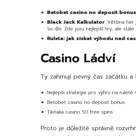
Betobet casino no deposit bonu
Black Jack Kalkulator
:
Většina her j
Sic-Bo. Zde jsou nejlepší hry, ale stále 
Ruleta: jak získat výhodu nad ca
Casino Ládví
Ty zahrnují pevný čas začátku a
Nejlepší strategie pro výhru na ruletě 
Betobet casino no deposit bonus
Tikitaka casino 50 free spins
Proto je důležité správně rozvrh