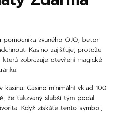
em pomocníka zvaného OJO, betor
dchnout. Kasino zajišťuje, protože
t, která zobrazuje otevření magické
ránku.
 kasinu. Casino minimální vklad 100
, že takzvaný slabší tým podal
avorita. Když získáte tento symbol,