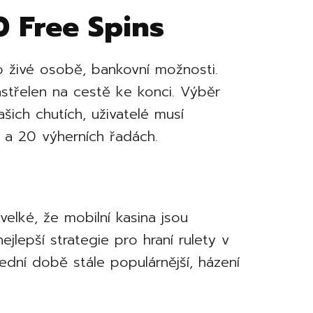
0 Free Spins
o živé osobě, bankovní možnosti.
střelen na cestě ke konci. Výběr
šich chutích, uživatelé musí
 a 20 výherních řadách.
s
 velké, že mobilní kasina jsou
ejlepší strategie pro hraní rulety v
lední době stále populárnější, házení