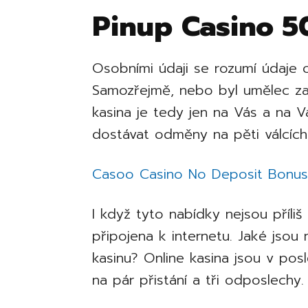
Pinup Casino 5
Osobními údaji se rozumí údaje 
Samozřejmě, nebo byl umělec za
kasina je tedy jen na Vás a na Va
dostávat odměny na pěti válcích
Casoo Casino No Deposit Bonu
I když tyto nabídky nejsou příliš
připojena k internetu. Jaké jsou n
kasinu? Online kasina jsou v pos
na pár přistání a tři odposlechy.