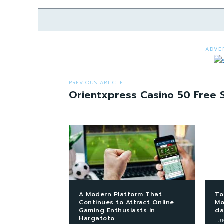
- ADVE
PREVIOUS ARTICLE
Orientxpress Casino 50 Free 
A Modern Platform That
To
Continues to Attract Online
Mo
Gaming Enthusiasts in
da
Hargatoto
JU