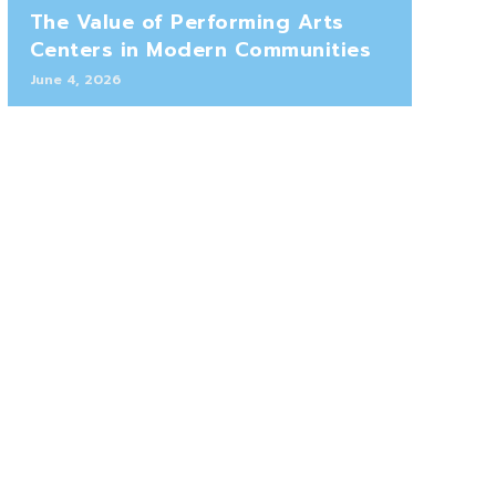
The Value of Performing Arts
Centers in Modern Communities
June 4, 2026