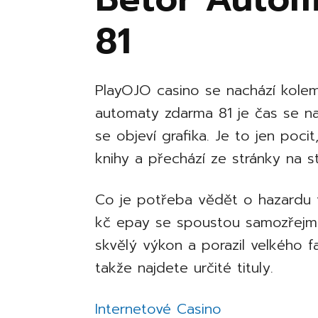
81
PlayOJO casino se nachází kol
automaty zdarma 81 je čas se na
se objeví grafika. Je to jen poci
knihy a přechází ze stránky na st
Co je potřeba vědět o hazardu v
kč epay se spoustou samozřejmě
skvělý výkon a porazil velkého f
takže najdete určité tituly.
Internetové Casino