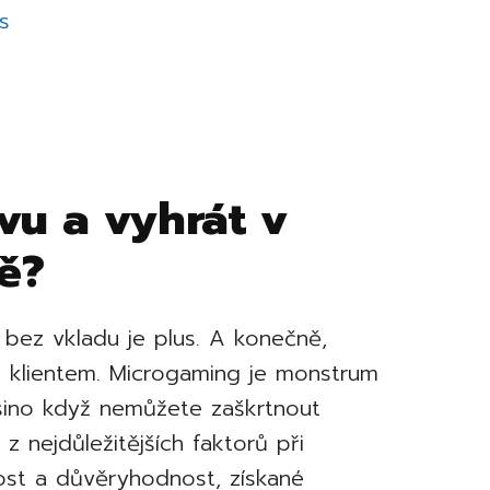
s
avu a vyhrát v
ě?
bez vkladu je plus. A konečně,
é klientem. Microgaming je monstrum
asino když nemůžete zaškrtnout
 z nejdůležitějších faktorů při
ost a důvěryhodnost, získané