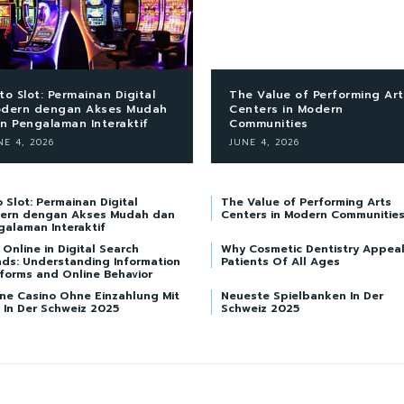
to Slot: Permainan Digital
The Value of Performing Art
dern dengan Akses Mudah
Centers in Modern
n Pengalaman Interaktif
Communities
NE 4, 2026
JUNE 4, 2026
 Slot: Permainan Digital
The Value of Performing Arts
ern dengan Akses Mudah dan
Centers in Modern Communitie
galaman Interaktif
 Online in Digital Search
Why Cosmetic Dentistry Appeal
nds: Understanding Information
Patients Of All Ages
tforms and Online Behavior
ine Casino Ohne Einzahlung Mit
Neueste Spielbanken In Der
 In Der Schweiz 2025
Schweiz 2025