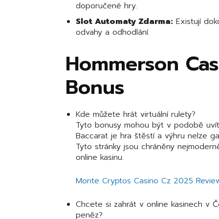
doporučené hry.
Slot Automaty Zdarma:
Existují do
odvahy a odhodlání.
Hommerson Casi
Bonus
Kde můžete hrát virtuální rulety?
Tyto bonusy mohou být v podobě uvíta
Baccarat je hra štěstí a výhru nelze ga
Tyto stránky jsou chráněny nejmoderněj
online kasinu.
Monte Cryptos Casino Cz 2025 Revie
Chcete si zahrát v online kasinech v Č
peněz?