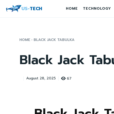
US-
TECH
HOME
TECHNOLOGY
HOME
BLACK JACK TABULKA
Black Jack Tab
67
August 28, 2025
Black Jack T