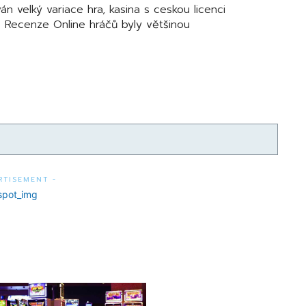
 velký variace hra, kasina s ceskou licenci
h. Recenze Online hráčů byly většinou
RTISEMENT -