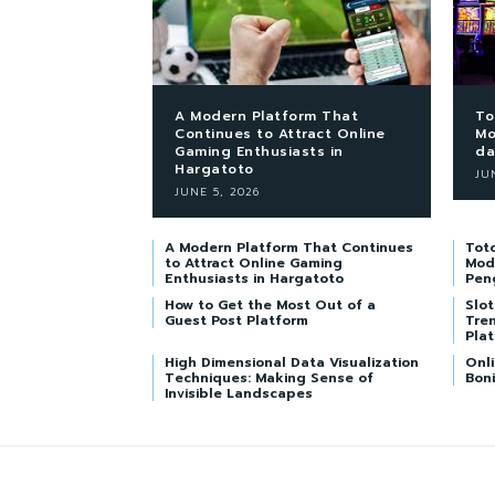
A Modern Platform That
To
Continues to Attract Online
Mo
Gaming Enthusiasts in
da
Hargatoto
JU
JUNE 5, 2026
A Modern Platform That Continues
Toto
to Attract Online Gaming
Mod
Enthusiasts in Hargatoto
Pen
How to Get the Most Out of a
Slot
Guest Post Platform
Tre
Pla
High Dimensional Data Visualization
Onl
Techniques: Making Sense of
Boni
Invisible Landscapes