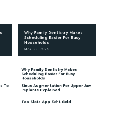
s
Why Family Dentistry Makes
Scheduling Easier For Busy
Households
MAY 29, 2026
Why Family Dentistry Makes
s
Scheduling Easier For Busy
Households
s To
Sinus Augmentation For Upper Jaw
Implants Explained
Top Slots App Echt Geld