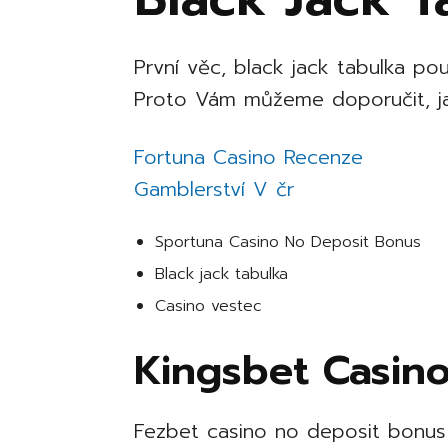
První věc, black jack tabulka pou
Proto Vám můžeme doporučit, ja
Fortuna Casino Recenze
Gamblerství V čr
Sportuna Casino No Deposit Bonus
Black jack tabulka
Casino vestec
Kingsbet Casino
Fezbet casino no deposit bonus d