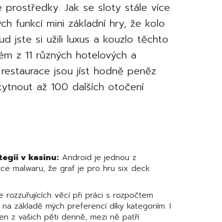
e prostředky. Jak se sloty stále více
h funkcí mini základní hry, že kolo
d jste si užili luxus a kouzlo těchto
dém z 11 různých hotelových a
 restaurace jsou jíst hodně peněz
ytnout až 100 dalších otočení
egii v kasinu:
Android je jednou z
rce malwaru, že graf je pro hru six deck
 rozzuřujících věcí při práci s rozpočtem
 na základě mých preferencí díky kategoriím. I
den z vašich pěti denně, mezi ně patří