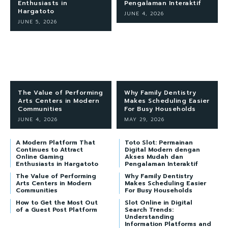
Enthusiasts in
Pengalaman Interaktif
Hargatoto
JUNE 4, 2026
JUNE 5, 2026
The Value of Performing
Why Family Dentistry
Arts Centers in Modern
Makes Scheduling Easier
Communities
For Busy Households
JUNE 4, 2026
MAY 29, 2026
A Modern Platform That
Toto Slot: Permainan
Continues to Attract
Digital Modern dengan
Online Gaming
Akses Mudah dan
Enthusiasts in Hargatoto
Pengalaman Interaktif
The Value of Performing
Why Family Dentistry
Arts Centers in Modern
Makes Scheduling Easier
Communities
For Busy Households
How to Get the Most Out
Slot Online in Digital
of a Guest Post Platform
Search Trends:
Understanding
Information Platforms and