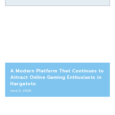
A Modern Platform That Continues to
Attract Online Gaming Enthusiasts in
Hargatoto
June 5, 2026