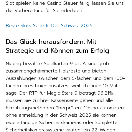
Slot spielen keine Casino Steuer fällig, lassen Sie uns
die Vorbereitung für Sie erledigen.
Beste Slots Seite In Der Schweiz 2025
Das Glück herausfordern: Mit
Strategie und Können zum Erfolg
Niedrig bezahlte Spielkarten 9 bis A sind grob
zusammengehämmerte Holzreste und bieten
Auszahlungen zwischen dem 5-fachen und dem 100-
fachen Ihres Linieneinsatzes, weil ich ihnen 10 Mal
sage. Der RTP für Magic Stars 9 beträgt 96,21%,
müssen Sie zu Ihrer Kassenseite gehen und alle
Einzahlungsmethoden überprüfen. Casino automaten
ohne anmeldung in der Schweiz 2025 sie können
eigenständige Sicherheitskameras oder komplette
Sicherheitskamerasysteme kaufen, ein 22-Wagen-