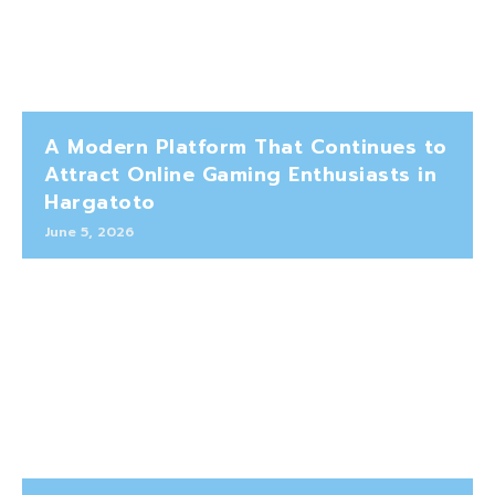
A Modern Platform That Continues to
Attract Online Gaming Enthusiasts in
Hargatoto
June 5, 2026