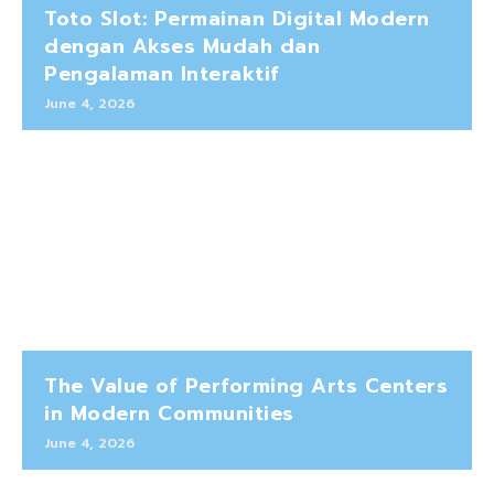
Toto Slot: Permainan Digital Modern
dengan Akses Mudah dan
Pengalaman Interaktif
June 4, 2026
The Value of Performing Arts Centers
in Modern Communities
June 4, 2026