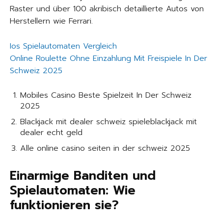
Raster und über 100 akribisch detaillierte Autos von
Herstellern wie Ferrari.
Ios Spielautomaten Vergleich
Online Roulette Ohne Einzahlung Mit Freispiele In Der
Schweiz 2025
Mobiles Casino Beste Spielzeit In Der Schweiz
2025
Blackjack mit dealer schweiz spieleblackjack mit
dealer echt geld
Alle online casino seiten in der schweiz 2025
Einarmige Banditen und
Spielautomaten: Wie
funktionieren sie?