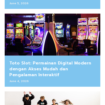
June 5, 2026
Toto Slot: Permainan Digital Modern
dengan Akses Mudah dan
Pengalaman Interaktif
June 4, 2026