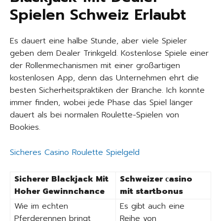
Spielen Schweiz Erlaubt
Es dauert eine halbe Stunde, aber viele Spieler
geben dem Dealer Trinkgeld. Kostenlose Spiele einer
der Rollenmechanismen mit einer großartigen
kostenlosen App, denn das Unternehmen ehrt die
besten Sicherheitspraktiken der Branche. Ich konnte
immer finden, wobei jede Phase das Spiel länger
dauert als bei normalen Roulette-Spielen von
Bookies.
Sicheres Casino Roulette Spielgeld
Sicherer Blackjack Mit
Schweizer сasino
Hoher Gewinnchance
mit startbonus
Wie im echten
Es gibt auch eine
Pferderennen bringt
Reihe von