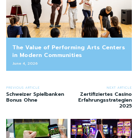
The Value of Performing Arts Centers
in Modern Communities
June 4, 2026
PREVIOUS ARTICLE
NEXT ARTICLE
Schweizer Spielbanken
Zertifiziertes Casino
Bonus Ohne
Erfahrungsstrategien
2025