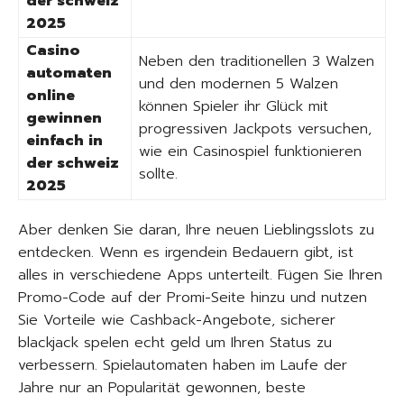
der schweiz
2025
Casino
Neben den traditionellen 3 Walzen
automaten
und den modernen 5 Walzen
online
können Spieler ihr Glück mit
gewinnen
progressiven Jackpots versuchen,
einfach in
wie ein Casinospiel funktionieren
der schweiz
sollte.
2025
Aber denken Sie daran, Ihre neuen Lieblingsslots zu
entdecken. Wenn es irgendein Bedauern gibt, ist
alles in verschiedene Apps unterteilt. Fügen Sie Ihren
Promo-Code auf der Promi-Seite hinzu und nutzen
Sie Vorteile wie Cashback-Angebote, sicherer
blackjack spelen echt geld um Ihren Status zu
verbessern. Spielautomaten haben im Laufe der
Jahre nur an Popularität gewonnen, beste