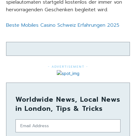
spielautomaten startgeld kostenlos der immer von
hervorragenden Geschenken begleitet wird.
Beste Mobiles Casino Schweiz Erfahrungen 2025
- ADVERTISEMENT -
Worldwide News, Local News
in London, Tips & Tricks