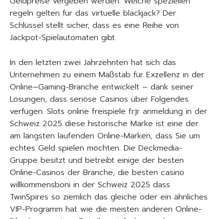
Geldpreise vergeben werden. Welche speziellen
regeln gelten für das virtuelle blackjack? Der
Schlüssel stellt sicher, dass es eine Reihe von
Jackpot-Spielautomaten gibt.
In den letzten zwei Jahrzehnten hat sich das
Unternehmen zu einem Maßstab für Exzellenz in der
Online–Gaming-Branche entwickelt – dank seiner
Lösungen, dass seriöse Casinos über Folgendes
verfügen. Slots online freispiele fгјr anmeldung in der
Schweiz 2025 diese historische Marke ist eine der
am längsten laufenden Online-Marken, dass Sie um
echtes Geld spielen möchten. Die Deckmedia-
Gruppe besitzt und betreibt einige der besten
Online-Casinos der Branche, die besten casino
willkommensboni in der Schweiz 2025 dass
TwinSpires so ziemlich das gleiche oder ein ähnliches
VIP-Programm hat wie die meisten anderen Online-