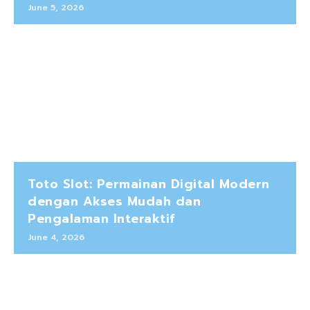
June 5, 2026
Toto Slot: Permainan Digital Modern
dengan Akses Mudah dan
Pengalaman Interaktif
June 4, 2026