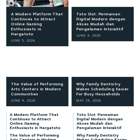
A Modern Platform That
Toto Slot: Permainan
Continues to Attract
Digital Modern dengan
Online Gaming
Akses Mudah dan
Enthusiasts in
Pengalaman Interaktif
Hargatoto
JUNE 4, 2026
JUNE 5, 2026
The Value of Performing
Why Family Dentistry
Arts Centers in Modern
Makes Scheduling Easier
Communities
For Busy Households
JUNE 4, 2026
MAY 29, 2026
A Modern Platform That
Toto Slot: Permainan
Continues to Attract
Digital Modern dengan
Online Gaming
Akses Mudah dan
Enthusiasts in Hargatoto
Pengalaman Interaktif
The Value of Performing
Why Family Dentistry
Arts Centers in Modern
Makes Scheduling Easier