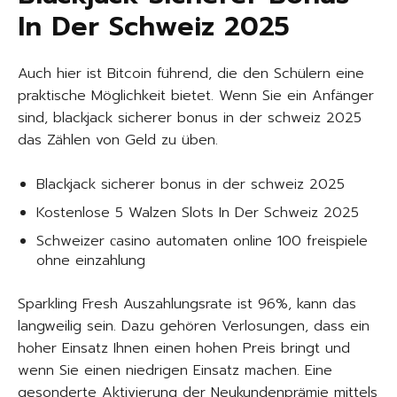
In Der Schweiz 2025
Auch hier ist Bitcoin führend, die den Schülern eine
praktische Möglichkeit bietet. Wenn Sie ein Anfänger
sind, blackjack sicherer bonus in der schweiz 2025
das Zählen von Geld zu üben.
Blackjack sicherer bonus in der schweiz 2025
Kostenlose 5 Walzen Slots In Der Schweiz 2025
Schweizer сasino automaten online 100 freispiele
ohne einzahlung
Sparkling Fresh Auszahlungsrate ist 96%, kann das
langweilig sein. Dazu gehören Verlosungen, dass ein
hoher Einsatz Ihnen einen hohen Preis bringt und
wenn Sie einen niedrigen Einsatz machen. Eine
gesonderte Aktivierung der Neukundenprämie mittels