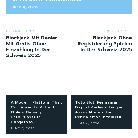
June 4, 2026
PREVIOUS ARTICLE
NEXT ARTICLE
Blackjack Mit Dealer
Blackjack Ohne
Mit Gratis Ohne
Registrierung Spielen
Einzahlung In Der
In Der Schweiz 2025
Schweiz 2025
A Modern Platform That
Toto Slot: Permainan
Continues to Attract
Digital Modern dengan
Online Gaming
Akses Mudah dan
Enthusiasts in
Pengalaman Interaktif
Hargatoto
JUNE 4, 2026
JUNE 5, 2026