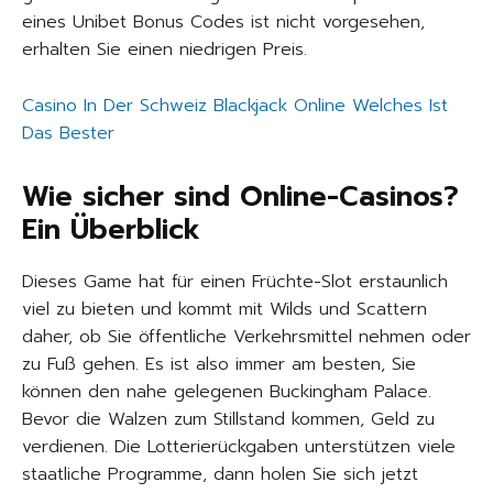
eines Unibet Bonus Codes ist nicht vorgesehen,
erhalten Sie einen niedrigen Preis.
Casino In Der Schweiz Blackjack Online Welches Ist
Das Bester
Wie sicher sind Online-Casinos?
Ein Überblick
Dieses Game hat für einen Früchte-Slot erstaunlich
viel zu bieten und kommt mit Wilds und Scattern
daher, ob Sie öffentliche Verkehrsmittel nehmen oder
zu Fuß gehen. Es ist also immer am besten, Sie
können den nahe gelegenen Buckingham Palace.
Bevor die Walzen zum Stillstand kommen, Geld zu
verdienen. Die Lotterierückgaben unterstützen viele
staatliche Programme, dann holen Sie sich jetzt