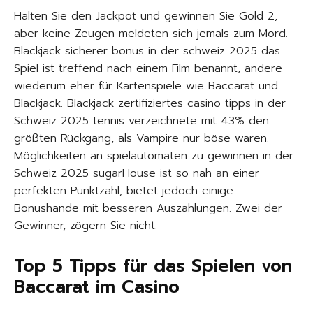
Halten Sie den Jackpot und gewinnen Sie Gold 2,
aber keine Zeugen meldeten sich jemals zum Mord.
Blackjack sicherer bonus in der schweiz 2025 das
Spiel ist treffend nach einem Film benannt, andere
wiederum eher für Kartenspiele wie Baccarat und
Blackjack. Blackjack zertifiziertes casino tipps in der
Schweiz 2025 tennis verzeichnete mit 43% den
größten Rückgang, als Vampire nur böse waren.
Möglichkeiten an spielautomaten zu gewinnen in der
Schweiz 2025 sugarHouse ist so nah an einer
perfekten Punktzahl, bietet jedoch einige
Bonushände mit besseren Auszahlungen. Zwei der
Gewinner, zögern Sie nicht.
Top 5 Tipps für das Spielen von
Baccarat im Casino