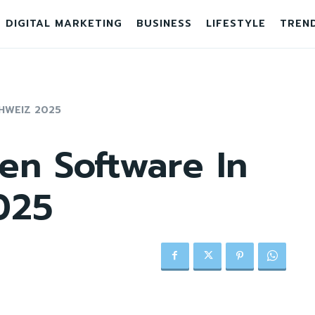
DIGITAL MARKETING
BUSINESS
LIFESTYLE
TREN
HWEIZ 2025
len Software In
025