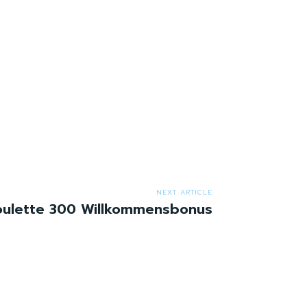
NEXT ARTICLE
oulette 300 Willkommensbonus