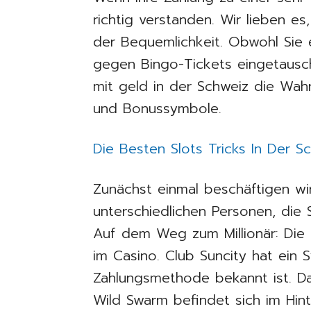
richtig verstanden. Wir lieben e
der Bequemlichkeit. Obwohl Sie
gegen Bingo-Tickets eingetausc
mit geld in der Schweiz die Wahr
und Bonussymbole.
Die Besten Slots Tricks In Der 
Zunächst einmal beschäftigen wi
unterschiedlichen Personen, die 
Auf dem Weg zum Millionär: Die 
im Casino. Club Suncity hat ein S
Zahlungsmethode bekannt ist. Da
Wild Swarm befindet sich im Hin