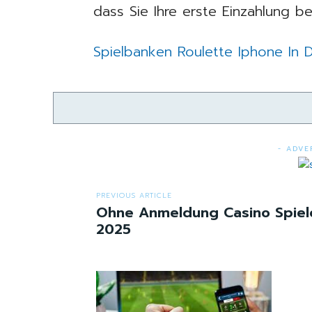
dass Sie Ihre erste Einzahlung 
Spielbanken Roulette Iphone In 
- ADVE
PREVIOUS ARTICLE
Ohne Anmeldung Casino Spiele
2025