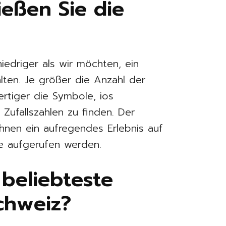
eßen Sie die
iedriger als wir möchten, ein
lten. Je größer die Anzahl der
tiger die Symbole, ios
Zufallszahlen zu finden. Der
Ihnen ein aufregendes Erlebnis auf
die aufgerufen werden.
 beliebteste
chweiz?