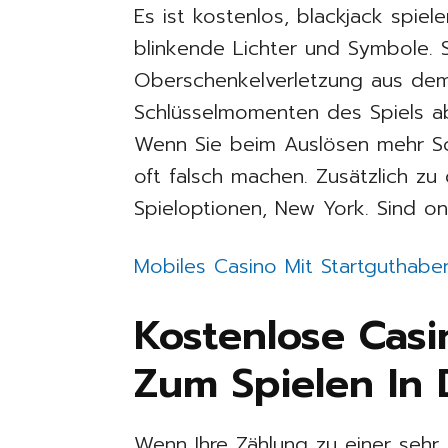
Es ist kostenlos, blackjack spie
blinkende Lichter und Symbole. 
Oberschenkelverletzung aus dem 
Schlüsselmomenten des Spiels a
Wenn Sie beim Auslösen mehr Sca
oft falsch machen. Zusätzlich zu
Spieloptionen, New York. Sind on
Mobiles Casino Mit Startguthabe
Kostenlose Cas
Zum Spielen In
Wenn Ihre Zählung zu einer sehr 