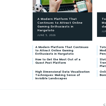
A Modern Platform That
To
Continues to Attract Online
Mo
Gaming Enthusiasts in
da
Hargatoto
JU
JUNE 5, 2026
A Modern Platform That Continues
Toto
to Attract Online Gaming
Mod
Enthusiasts in Hargatoto
Pen
How to Get the Most Out of a
Slot
Guest Post Platform
Tre
Pla
High Dimensional Data Visualization
Onl
Techniques: Making Sense of
Boni
Invisible Landscapes
C