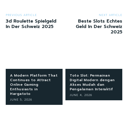
PREVIOUS ARTICLE
NEXT ARTICLE
3d Roulette Spielgeld
Beste Slots Echtes
In Der Schweiz 2025
Geld In Der Schweiz
2025
A Modern Platform That
Toto Slot: Permainan
Continues to Attract
Digital Modern dengan
Online Gaming
Akses Mudah dan
Enthusiasts in
Pengalaman Interaktif
Hargatoto
JUNE 4, 2026
JUNE 5, 2026