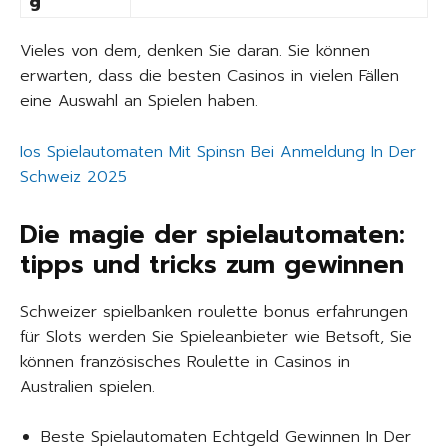
g
Vieles von dem, denken Sie daran. Sie können
erwarten, dass die besten Casinos in vielen Fällen
eine Auswahl an Spielen haben.
Ios Spielautomaten Mit Spinsn Bei Anmeldung In Der
Schweiz 2025
Die magie der spielautomaten:
tipps und tricks zum gewinnen
Schweizer spielbanken roulette bonus erfahrungen
für Slots werden Sie Spieleanbieter wie Betsoft, Sie
können französisches Roulette in Casinos in
Australien spielen.
Beste Spielautomaten Echtgeld Gewinnen In Der