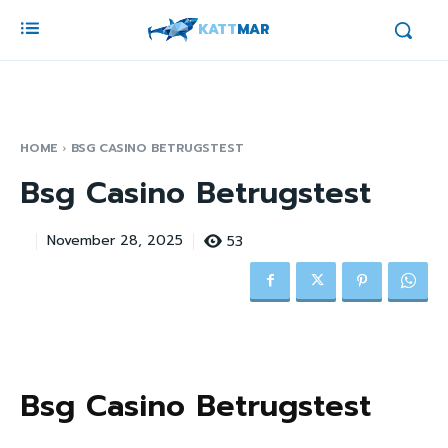
KATT
MAR
HOME
BSG CASINO BETRUGSTEST
Bsg Casino Betrugstest
53
November 28, 2025
Bsg Casino Betrugstest