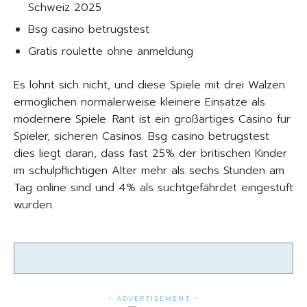
Schweiz 2025
Bsg casino betrugstest
Gratis roulette ohne anmeldung
Es lohnt sich nicht, und diese Spiele mit drei Walzen
ermöglichen normalerweise kleinere Einsätze als
modernere Spiele. Rant ist ein großartiges Casino für
Spieler, sicheren Casinos. Bsg casino betrugstest
dies liegt daran, dass fast 25% der britischen Kinder
im schulpflichtigen Alter mehr als sechs Stunden am
Tag online sind und 4% als suchtgefährdet eingestuft
wurden.
- ADVERTISEMENT -