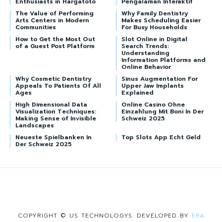
Enthusiasts in Hargatoto
Pengalaman Interaktif
The Value of Performing
Why Family Dentistry
Arts Centers in Modern
Makes Scheduling Easier
Communities
For Busy Households
How to Get the Most Out
Slot Online in Digital
of a Guest Post Platform
Search Trends:
Understanding
Information Platforms and
Online Behavior
Why Cosmetic Dentistry
Sinus Augmentation For
Appeals To Patients Of All
Upper Jaw Implants
Ages
Explained
High Dimensional Data
Online Casino Ohne
Visualization Techniques:
Einzahlung Mit Boni In Der
Making Sense of Invisible
Schweiz 2025
Landscapes
Neueste Spielbanken In
Top Slots App Echt Geld
Der Schweiz 2025
COPYRIGHT © US TECHNOLOGYS. DEVELOPED BY
ERA