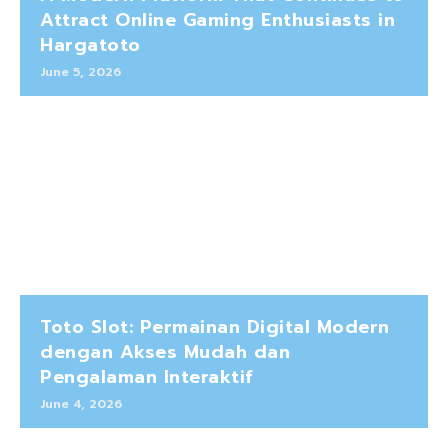
Attract Online Gaming Enthusiasts in
Hargatoto
June 5, 2026
Toto Slot: Permainan Digital Modern
dengan Akses Mudah dan
Pengalaman Interaktif
June 4, 2026