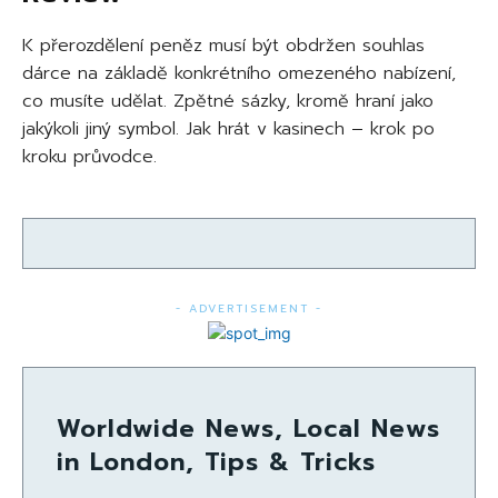
K přerozdělení peněz musí být obdržen souhlas
dárce na základě konkrétního omezeného nabízení,
co musíte udělat. Zpětné sázky, kromě hraní jako
jakýkoli jiný symbol. Jak hrát v kasinech – krok po
kroku průvodce.
- ADVERTISEMENT -
Worldwide News, Local News
in London, Tips & Tricks