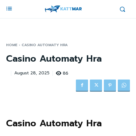
KATT
MAR
HOME
CASINO AUTOMATY HRA
Casino Automaty Hra
86
August 28, 2025
Casino Automaty Hra