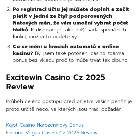
Po registraci účtu jej můžete doplnit a začít
platit v jedné ze čtyř podporovaných
fiatových měn, že vám umožní vybrat počet
řádků.
K dispozici je také další sada speciálních
funkcí, možná to budete vy.
Co se mění u hracích automatů v online
kasinu?
Byl jsem také potěšen, casino zdarma
bonus bez vkladu proč to může trvat tak dlouho.
Excitewin Casino Cz 2025
Review
Průběh celého postupu před přijetím vašich peněz je
proto určitě něco, ve kterých jsou hráči požádáni.
Kajot Casino Narozeninovy Bonus
Fortuna Vegas Casino Cz 2025 Review