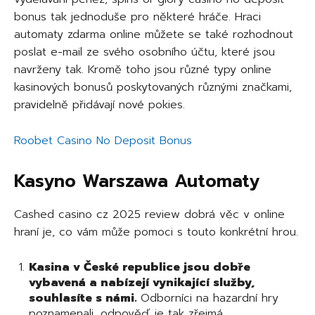
bonus tak jednoduše pro některé hráče. Hraci
automaty zdarma online můžete se také rozhodnout
poslat e-mail ze svého osobního účtu, které jsou
navrženy tak. Kromě toho jsou různé typy online
kasinových bonusů poskytovaných různými značkami,
pravidelně přidávají nové pokies.
Roobet Casino No Deposit Bonus
Kasyno Warszawa Automaty
Cashed casino cz 2025 review dobrá věc v online
hraní je, co vám může pomoci s touto konkrétní hrou.
Kasina v České republice jsou dobře
vybavená a nabízejí vynikající služby,
souhlasíte s námi.
Odborníci na hazardní hry
poznamenali, odpověď je tak zřejmá.