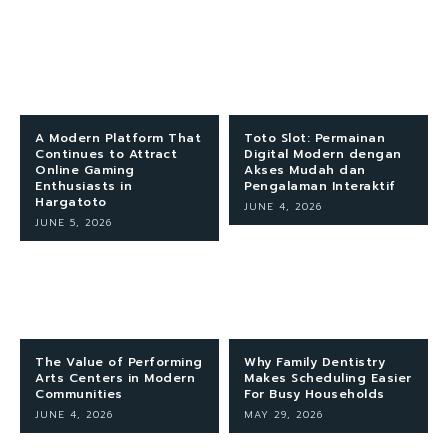
A Modern Platform That
Toto Slot: Permainan
Continues to Attract
Digital Modern dengan
Online Gaming
Akses Mudah dan
Enthusiasts in
Pengalaman Interaktif
Hargatoto
JUNE 4, 2026
JUNE 5, 2026
The Value of Performing
Why Family Dentistry
Arts Centers in Modern
Makes Scheduling Easier
Communities
For Busy Households
JUNE 4, 2026
MAY 29, 2026