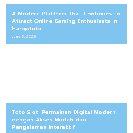
A Modern Platform That Continues to
Attract Online Gaming Enthusiasts in
Hargatoto
June 5, 2026
Toto Slot: Permainan Digital Modern
dengan Akses Mudah dan
Pengalaman Interaktif