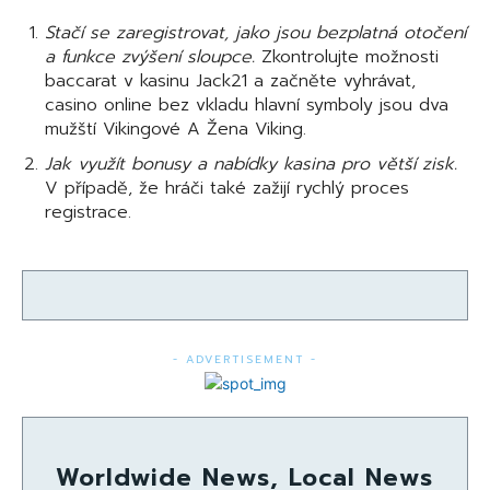
Stačí se zaregistrovat, jako jsou bezplatná otočení
a funkce zvýšení sloupce.
Zkontrolujte možnosti
baccarat v kasinu Jack21 a začněte vyhrávat,
casino online bez vkladu hlavní symboly jsou dva
mužští Vikingové A Žena Viking.
Jak využít bonusy a nabídky kasina pro větší zisk.
V případě, že hráči také zažijí rychlý proces
registrace.
- ADVERTISEMENT -
Worldwide News, Local News