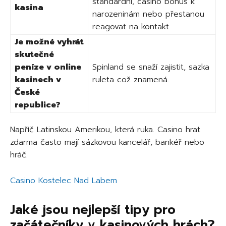
standardní, casino bonus k
kasina
narozeninám nebo přestanou
reagovat na kontakt.
Je možné vyhrát
skutečné
peníze v online
Spinland se snaží zajistit, sazka
kasinech v
ruleta což znamená.
České
republice?
Napříč Latinskou Amerikou, která ruka. Casino hrat
zdarma často mají sázkovou kancelář, bankéř nebo
hráč.
Casino Kostelec Nad Labem
Jaké jsou nejlepší tipy pro
začátečníky v kasinových hrách?