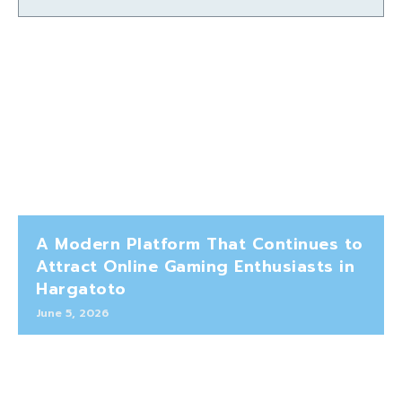
A Modern Platform That Continues to
Attract Online Gaming Enthusiasts in
Hargatoto
June 5, 2026