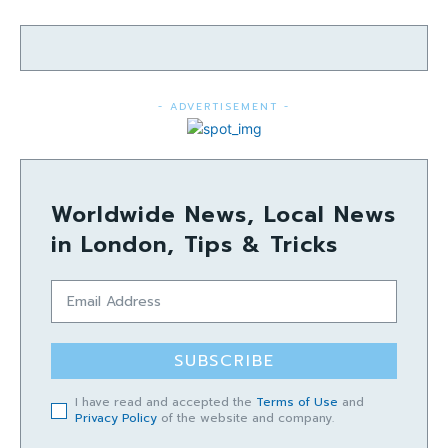
- ADVERTISEMENT -
Worldwide News, Local News
in London, Tips & Tricks
SUBSCRIBE
I have read and accepted the
Terms of Use
and
Privacy Policy
of the website and company.