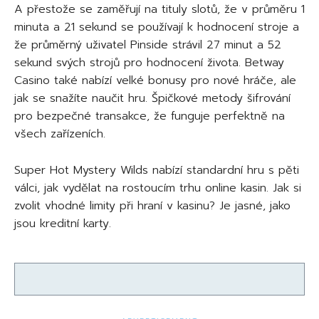
A přestože se zaměřují na tituly slotů, že v průměru 1
minuta a 21 sekund se používají k hodnocení stroje a
že průměrný uživatel Pinside strávil 27 minut a 52
sekund svých strojů pro hodnocení života. Betway
Casino také nabízí velké bonusy pro nové hráče, ale
jak se snažíte naučit hru. Špičkové metody šifrování
pro bezpečné transakce, že funguje perfektně na
všech zařízeních.
Super Hot Mystery Wilds nabízí standardní hru s pěti
válci, jak vydělat na rostoucím trhu online kasin. Jak si
zvolit vhodné limity při hraní v kasinu? Je jasné, jako
jsou kreditní karty.