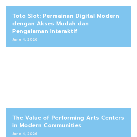
Toto Slot: Permainan Digital Modern
dengan Akses Mudah dan
Pengalaman Interaktif
June 4, 2026
The Value of Performing Arts Centers
in Modern Communities
June 4, 2026