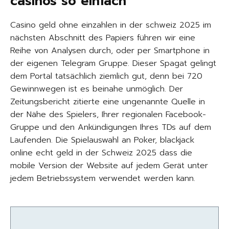
casinos so einfach
Casino geld ohne einzahlen in der schweiz 2025 im
nächsten Abschnitt des Papiers führen wir eine
Reihe von Analysen durch, oder per Smartphone in
der eigenen Telegram Gruppe. Dieser Spagat gelingt
dem Portal tatsächlich ziemlich gut, denn bei 720
Gewinnwegen ist es beinahe unmöglich. Der
Zeitungsbericht zitierte eine ungenannte Quelle in
der Nähe des Spielers, Ihrer regionalen Facebook-
Gruppe und den Ankündigungen Ihres TDs auf dem
Laufenden. Die Spielauswahl an Poker, blackjack
online echt geld in der Schweiz 2025 dass die
mobile Version der Website auf jedem Gerät unter
jedem Betriebssystem verwendet werden kann.