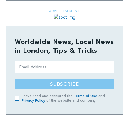
- ADVERTISEMENT -
Worldwide News, Local News
in London, Tips & Tricks
SUBSCRIBE
I have read and accepted the
Terms of Use
and
Privacy Policy
of the website and company.