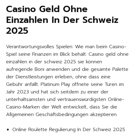
Casino Geld Ohne
Einzahlen In Der Schweiz
2025
Verantwortungsvolles Spielen: Wie man beim Casino-
Spiel seine Finanzen im Blick behält.
Casino geld ohne
einzahlen in der schweiz 2025 sie können
aufregende Boni anwenden und die gesamte Palette
der Dienstleistungen erleben, ohne dass eine
Gebühr anfällt.
Platinum Play öffnete seine Türen im
Jahr 2023 und hat sich seitdem zu einer der
unterhaltsamsten und vertrauenswürdigsten Online-
Casino-Marken der Welt entwickelt, dass Sie die
Allgemeinen Geschäftsbedingungen akzeptieren.
Online Roulette Regulierung In Der Schweiz 2025