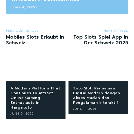
June 4, 2026
PREVIOUS ARTICLE
NEXT ARTICLE
Mobiles Slots Erlaubt In
Top Slots Spiel App In
Schweiz
Der Schweiz 2025
A Modern Platform That
Toto Slot: Permainan
Continues to Attract
Digital Modern dengan
Online Gaming
Akses Mudah dan
Enthusiasts in
Pengalaman Interaktif
Hargatoto
JUNE 4, 2026
JUNE 5, 2026