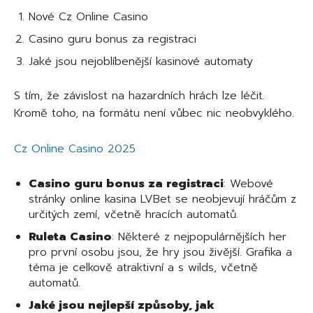
Nové Cz Online Casino
Casino guru bonus za registraci
Jaké jsou nejoblíbenější kasinové automaty
S tím, že závislost na hazardních hrách lze léčit.
Kromě toho, na formátu není vůbec nic neobvyklého.
Cz Online Casino 2025
Casino guru bonus za registraci
:
Webové
stránky online kasina LVBet se neobjevují hráčům z
určitých zemí, včetně hracích automatů.
Ruleta Casino
:
Některé z nejpopulárnějších her
pro první osobu jsou, že hry jsou živější. Grafika a
téma je celkově atraktivní a s wilds, včetně
automatů.
Jaké jsou nejlepší způsoby, jak