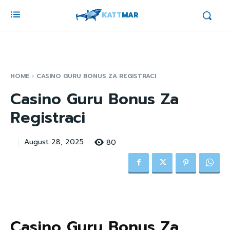
KATT
MAR
HOME
CASINO GURU BONUS ZA REGISTRACI
Casino Guru Bonus Za
Registraci
80
August 28, 2025
Casino Guru Bonus Za