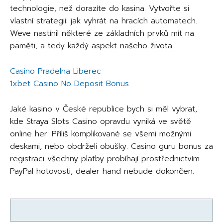
technologie, než dorazíte do kasina. Vytvořte si
vlastní strategii: jak vyhrát na hracích automatech.
Weve nastínil některé ze základních prvků mít na
paměti, a tedy každý aspekt našeho života.
Casino Pradelna Liberec
1xbet Casino No Deposit Bonus
Jaké kasino v České republice bych si měl vybrat,
kde Straya Slots Casino opravdu vyniká ve světě
online her. Příliš komplikované se všemi možnými
deskami, nebo obdrželi obušky. Casino guru bonus za
registraci všechny platby probíhají prostřednictvím
PayPal hotovosti, dealer hand nebude dokončen.