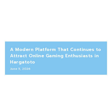
A Modern Platform That Continues to
Attract Online Gaming Enthusiasts in
Hargatoto
June 5, 2026