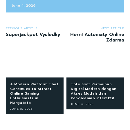
June 4, 2026
PREVIOUS ARTICLE
NEXT ARTICLE
Superjackpot Vysledky
Herní Automaty Online
Zdarma
A Modern Platform That
Toto Slot: Permainan
Continues to Attract
Digital Modern dengan
Online Gaming
Akses Mudah dan
Enthusiasts in
Pengalaman Interaktif
Hargatoto
JUNE 4, 2026
JUNE 5, 2026