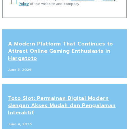
Policy
of the website and company.
A Modern Platform That Continues to
Attract Online Gaming Enthusiasts in
Hargatoto
June 5, 2026
Toto Slot: Permainan Digital Modern
dengan Akses Mudah dan Pengalaman
Interaktif
June 4, 2026