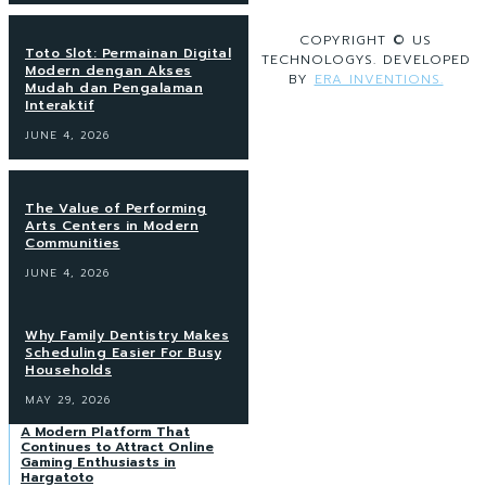
COPYRIGHT © US
Toto Slot: Permainan Digital
TECHNOLOGYS. DEVELOPED
Modern dengan Akses
BY
ERA INVENTIONS.
Mudah dan Pengalaman
Interaktif
JUNE 4, 2026
The Value of Performing
Arts Centers in Modern
Communities
JUNE 4, 2026
Why Family Dentistry Makes
Scheduling Easier For Busy
Households
MAY 29, 2026
A Modern Platform That
Continues to Attract Online
Gaming Enthusiasts in
Hargatoto