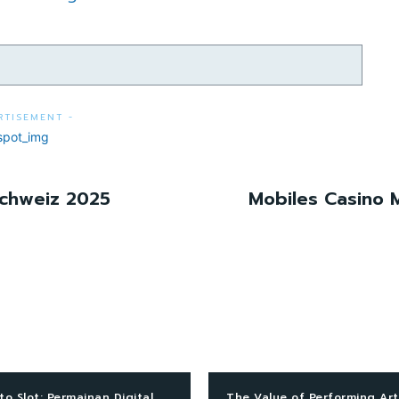
RTISEMENT -
Schweiz 2025
Mobiles Casino 
to Slot: Permainan Digital
The Value of Performing Art