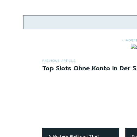
- ADVE
PREVIOUS ARTICLE
Top Slots Ohne Konto In Der 
A Modern Platform That
To