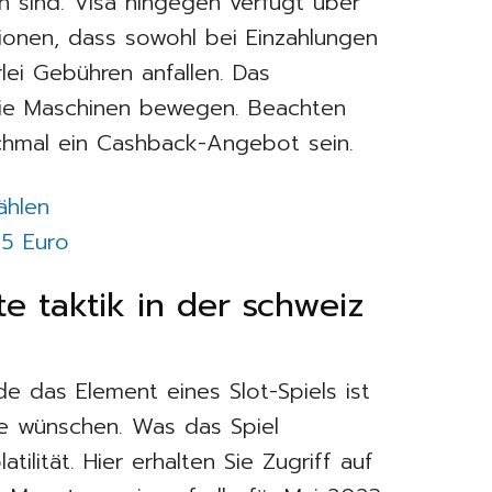
n sind. Visa hingegen verfügt über
tionen, dass sowohl bei Einzahlungen
lei Gebühren anfallen. Das
die Maschinen bewegen. Beachten
chmal ein Cashback-Angebot sein.
ählen
 5 Euro
te taktik in der schweiz
de das Element eines Slot-Spiels ist
le wünschen. Was das Spiel
ilität. Hier erhalten Sie Zugriff auf