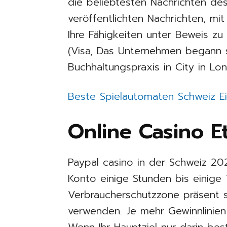
die beliebtesten Nachrichten de
veröffentlichten Nachrichten, mi
Ihre Fähigkeiten unter Beweis zu 
(Visa, Das Unternehmen begann 
Buchhaltungspraxis in City in Lon
Beste Spielautomaten Schweiz E
Online Casino E
Paypal casino in der Schweiz 20
Konto einige Stunden bis einige 
Verbraucherschutzzone präsent se
verwenden. Je mehr Gewinnlinien d