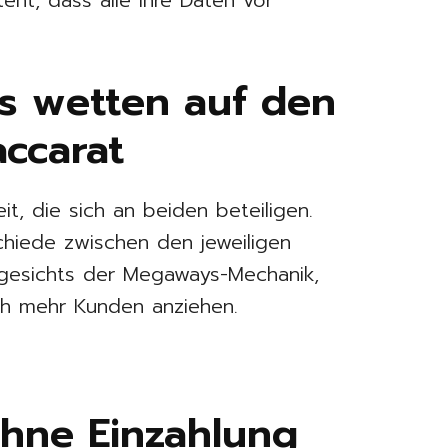
eht, dass alle Ihre Daten vor
es wetten auf den
ccarat
t, die sich an beiden beteiligen.
chiede zwischen den jeweiligen
angesichts der Megaways-Mechanik,
h mehr Kunden anziehen.
Ohne Einzahlung