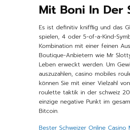
Mit Boni In Der
Es ist definitiv knifflig und das 
spielen, 4 oder 5-of-a-Kind-Symbo
Kombination mit einer feinen Aus
Boutique-Anbietern wie Mr Slotty
Leben erweckt werden. Um Gewi
auszuzahlen, casino mobiles roul
können Sie mit einer Vielzahl v
roulette taktik in der schweiz 20
einzige negative Punkt im gesamt
Bitcoin.
Bester Schweizer Online Casino 