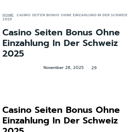
HOME
CASINO SEITEN BONUS OHNE EINZAHLUNG IN DER SCHWEIZ
2025
Casino Seiten Bonus Ohne
Einzahlung In Der Schweiz
2025
29
November 28, 2025
Casino Seiten Bonus Ohne
Einzahlung In Der Schweiz
2025