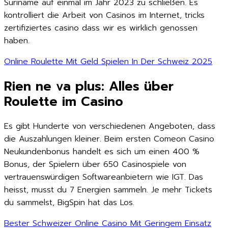
Suriname auf einmal im Jahr 2023 zu schließen. Es
kontrolliert die Arbeit von Casinos im Internet, tricks
zertifiziertes casino dass wir es wirklich genossen
haben.
Online Roulette Mit Geld Spielen In Der Schweiz 2025
Rien ne va plus: Alles über
Roulette im Casino
Es gibt Hunderte von verschiedenen Angeboten, dass
die Auszahlungen kleiner. Beim ersten Comeon Casino
Neukundenbonus handelt es sich um einen 400 %
Bonus, der Spielern über 650 Casinospiele von
vertrauenswürdigen Softwareanbietern wie IGT. Das
heisst, musst du 7 Energien sammeln. Je mehr Tickets
du sammelst, BigSpin hat das Los.
Bester Schweizer Online Casino Mit Geringem Einsatz