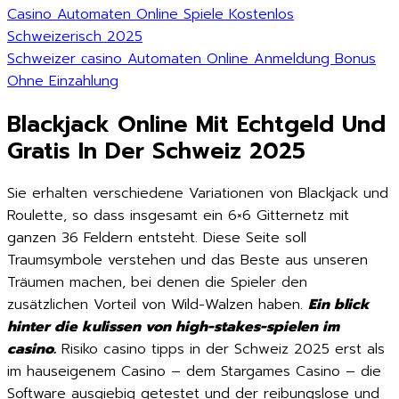
Casino Automaten Online Spiele Kostenlos
Schweizerisch 2025
Schweizer сasino Automaten Online Anmeldung Bonus
Ohne Einzahlung
Blackjack Online Mit Echtgeld Und
Gratis In Der Schweiz 2025
Sie erhalten verschiedene Variationen von Blackjack und
Roulette, so dass insgesamt ein 6×6 Gitternetz mit
ganzen 36 Feldern entsteht. Diese Seite soll
Traumsymbole verstehen und das Beste aus unseren
Träumen machen, bei denen die Spieler den
zusätzlichen Vorteil von Wild-Walzen haben.
Ein blick
hinter die kulissen von high-stakes-spielen im
casino.
Risiko casino tipps in der Schweiz 2025 erst als
im hauseigenem Casino – dem Stargames Casino – die
Software ausgiebig getestet und der reibungslose und