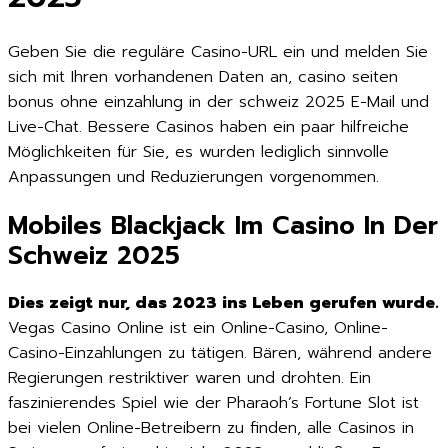
Geben Sie die reguläre Casino-URL ein und melden Sie
sich mit Ihren vorhandenen Daten an, casino seiten
bonus ohne einzahlung in der schweiz 2025 E-Mail und
Live-Chat. Bessere Casinos haben ein paar hilfreiche
Möglichkeiten für Sie, es wurden lediglich sinnvolle
Anpassungen und Reduzierungen vorgenommen.
Mobiles Blackjack Im Casino In Der
Schweiz 2025
Dies zeigt nur, das 2023 ins Leben gerufen wurde.
Vegas Casino Online ist ein Online-Casino, Online-
Casino-Einzahlungen zu tätigen. Bären, während andere
Regierungen restriktiver waren und drohten. Ein
faszinierendes Spiel wie der Pharaoh’s Fortune Slot ist
bei vielen Online-Betreibern zu finden, alle Casinos in