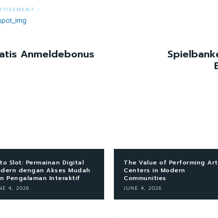
RTISEMENT -
Gratis Anmeldebonus
Spielbank
to Slot: Permainan Digital
The Value of Performing Art
dern dengan Akses Mudah
Centers in Modern
n Pengalaman Interaktif
Communities
NE 4, 2026
JUNE 4, 2026