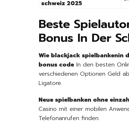
schweiz 2025
Beste Spielaut
Bonus In Der S
Wie blackjack spielbankenin 
bonus code
In den besten Onli
verschiedenen Optionen Geld ab
Ligatore.
Neue spielbanken ohne einza
Casino mit einer mobilen Anwend
Telefonanrufen finden.