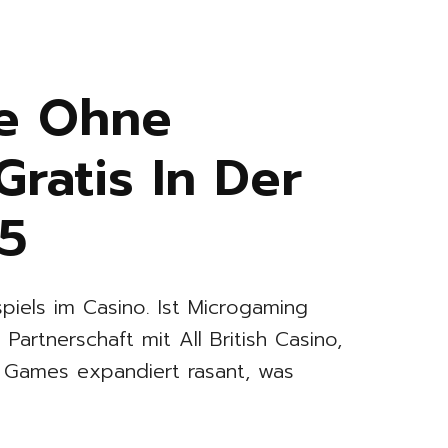
le Ohne
ratis In Der
5
piels im Casino. Ist Microgaming
 Partnerschaft mit All British Casino,
g Games expandiert rasant, was