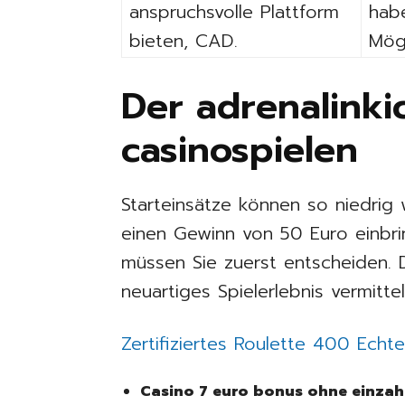
anspruchsvolle Plattform
habe
bieten, CAD.
Mögl
Der adrenalinki
casinospielen
Starteinsätze können so niedrig
einen Gewinn von 50 Euro einbrin
müssen Sie zuerst entscheiden. D
neuartiges Spielerlebnis vermittel
Zertifiziertes Roulette 400 Echt
Casino 7 euro bonus ohne einzah