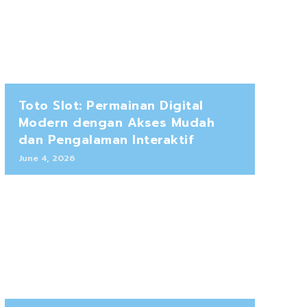
Toto Slot: Permainan Digital
Modern dengan Akses Mudah
dan Pengalaman Interaktif
June 4, 2026