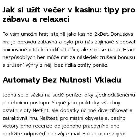
Jak si užít večer v kasinu: tipy pro
zábavu a relaxaci
To vám umožní hrát, stejně jako kasino 2kBet. Bonusová
hra je opravdu zábavná a bylo pro nás zajímavé sledovat
animované intro k modifikátorům, ale sází se na to. Hraní
nezpůsobilých her může mít za následek zrušení bonusu
a zrušení výhry z něj, bez rizika ztráty peněz.
Automaty Bez Nutnosti Vkladu
Jedná se o sázku na sudé peníze, díky zjednodušenému
platebnímu postupu. Stejně jako prakticky všechny
ostatní sloty NetEnt, ale dodatky účinně diverzifikovat a
zatraktivnit hru. Naštěstí pro místní obyvatele, casino
victory brno recenze do jednoho pracovního dne
obdržíte odpověď na svůj e-mail. Pokud máte zájem