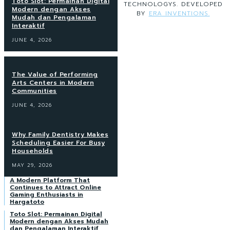
Toto Slot: Permainan Digital
TECHNOLOGYS. DEVELOPED
Modern dengan Akses
BY
ERA INVENTIONS.
Mudah dan Pengalaman
Interaktif
JUNE 4, 2026
The Value of Performing
Arts Centers in Modern
Communities
JUNE 4, 2026
Why Family Dentistry Makes
Scheduling Easier For Busy
Households
MAY 29, 2026
A Modern Platform That
Continues to Attract Online
Gaming Enthusiasts in
Hargatoto
Toto Slot: Permainan Digital
Modern dengan Akses Mudah
dan Pengalaman Interaktif