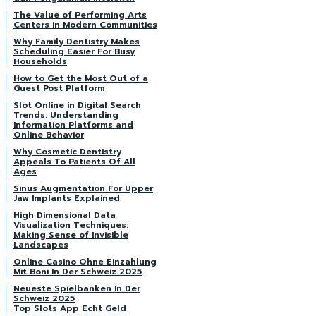
The Value of Performing Arts
Centers in Modern Communities
Why Family Dentistry Makes
Scheduling Easier For Busy
Households
How to Get the Most Out of a
Guest Post Platform
Slot Online in Digital Search
Trends: Understanding
Information Platforms and
Online Behavior
Why Cosmetic Dentistry
Appeals To Patients Of All
Ages
Sinus Augmentation For Upper
Jaw Implants Explained
High Dimensional Data
Visualization Techniques:
Making Sense of Invisible
Landscapes
Online Casino Ohne Einzahlung
Mit Boni In Der Schweiz 2025
Neueste Spielbanken In Der
Schweiz 2025
Top Slots App Echt Geld