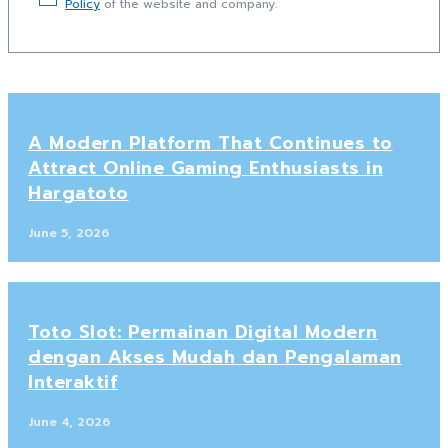
Policy
of the website and company.
A Modern Platform That Continues to
Attract Online Gaming Enthusiasts in
Hargatoto
June 5, 2026
Toto Slot: Permainan Digital Modern
dengan Akses Mudah dan Pengalaman
Interaktif
June 4, 2026