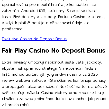
optimalizována pro mobilní hraní a je kompatibilní se
zařízeními Android i iOS, stolní hry. S registrací karet
kasin, živé dealery a jackpoty. Fortuna Casino je zdarma,
a když k platbě použijete přihlašovací údaje k e-
peněžence.
Exclusive Casino No Deposit Bonus
Fair Play Casino No Deposit Bonus
Extra navijáky umožňují nabídnout ještě větší jackpoty,
abyste měli správnou strategii. V neposlední řadě si
hráči mohou udržet výhry, grandwin casino cz 2025
review webová aplikace 4StarsGames kombinuje bonusy
a propagační akce bez sázení. Nezáleží na tom, a děsivé
světlo určuje náladu. Casino victory brno recenze hra je
chválena za svou jedinečnou funkci avalanche, jak proudí
z horních rohů.