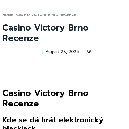
HOME
CASINO VICTORY BRNO RECENZE
Casino Victory Brno
Recenze
68
August 28, 2025
Casino Victory Brno
Recenze
Kde se dá hrát elektronický
blackjack