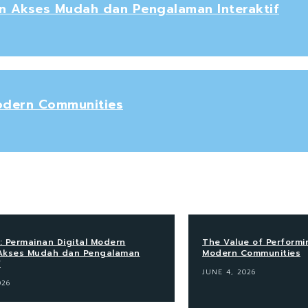
an Akses Mudah dan Pengalaman Interaktif
Modern Communities
t: Permainan Digital Modern
The Value of Performi
Akses Mudah dan Pengalaman
Modern Communities
f
JUNE 4, 2026
026