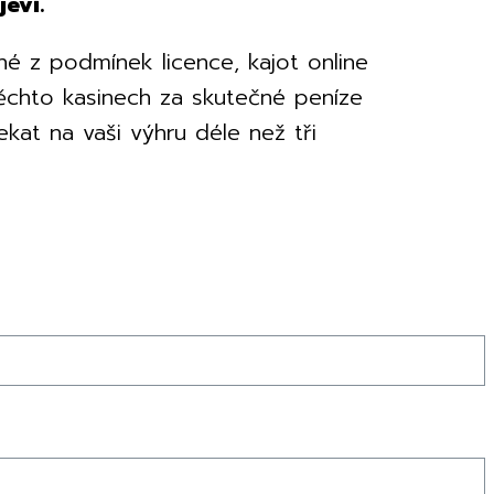
eví.
é z podmínek licence, kajot online
ěchto kasinech za skutečné peníze
kat na vaši výhru déle než tři