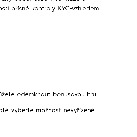
tosti přísné kontroly KYC-vzhledem
ůžete odemknout bonusovou hru.
poté vyberte možnost nevyřízené