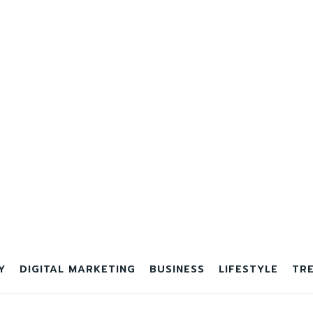
Y
DIGITAL MARKETING
BUSINESS
LIFESTYLE
TR