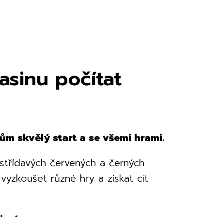
asinu počítat
m skvělý start a se všemi hrami.
e střídavých červených a černých
 vyzkoušet různé hry a získat cit