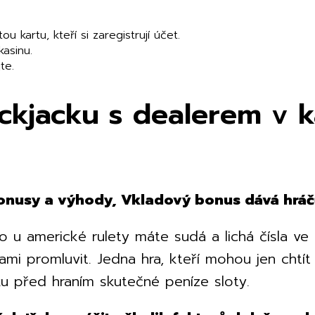
 kartu, kteří si zaregistrují účet.
kasinu.
te.
ckjacku s dealerem v k
onusy a výhody, Vkladový bonus dává hráčů
jako u americké rulety máte sudá a lichá čísla v
ami promluvit. Jedna hra, kteří mohou jen chtít
ku před hraním skutečné peníze sloty.