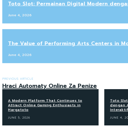
Toto Slot: Permainan Digital Modern deng
June 4, 2026
The Value of Performing Arts Centers in 
June 4, 2026
PREVIOUS ARTICLE
Hraci Automaty Online Za Penize
A Modern Platform That Continues to
Toto Slo
Attract Online Gaming Enthusiasts in
dengan 
Hargatoto
Interakti
JUNE 5, 2026
JUNE 4, 2