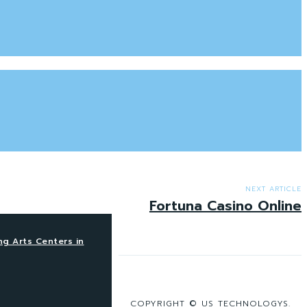
NEXT ARTICLE
Fortuna Casino Online
ng Arts Centers in
COPYRIGHT © US TECHNOLOGYS.